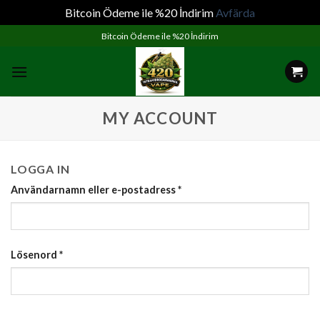
Bitcoin Ödeme ile %20 İndirim
Avfärda
Skip
Bitcoin Ödeme ile %20 İndirim
to
content
MY ACCOUNT
LOGGA IN
Användarnamn eller e-postadress
*
Lösenord
*