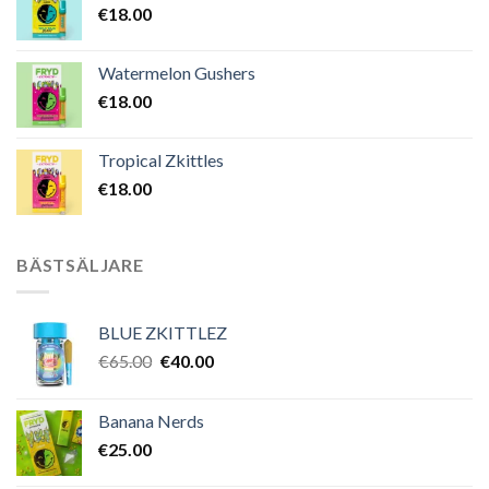
€
18.00
Watermelon Gushers
€
18.00
Tropical Zkittles
€
18.00
BÄSTSÄLJARE
BLUE ZKITTLEZ
Det
Det
€
65.00
€
40.00
ursprungliga
nuvarande
priset
priset
Banana Nerds
var:
är:
€
25.00
€65.00.
€40.00.