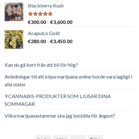
Blackberry Kush
Betygsatt
Prisintervall:
€
300.00
–
€
3,600.00
5.00
av 5
€300.00
Acapulco Gold
till
Prisintervall:
€
280.00
–
€
3,450.00
€3,600.00
€280.00
till
€3,450.00
Kan du gå bort från att bli för hög?
Anledningar till att köpa marijuana online borde vara lagligt i
alla stater
9 CANNABIS-PRODUKTER SOM LJUSAR DINA
SOMMAGAR
Vilka marijuanastammar ska jag beställa för ångest?