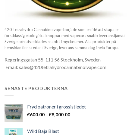
420 Tetrahydro Cannabinolvape började som en idé att skapa en
förstklassig ekologiska knoppar med vapecars snabb leveranstjänst i
Sverige och utvecklades snabbt i mycket mer. Alla produkter på
hemsidan finns redan i Sverige, leverans samma dag i hela Europa.
Regeringsgatan 55, 111 56 Stockholm, Sweden
Email: sales@420tetrahydrocannabinolvape.com
SENASTE PRODUKTERNA
Fryd patroner i grossistledet
Prisintervall:
€
600.00
–
€
8,000.00
€600.00
till
Wild Baja Blast
€8,000.00