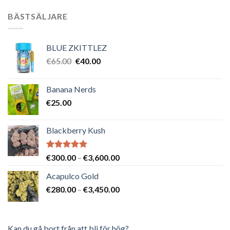
BÄSTSÄLJARE
BLUE ZKITTLEZ
Det
Det
€
65.00
€
40.00
ursprungliga
nuvarande
priset
priset
Banana Nerds
var:
är:
€
25.00
€65.00.
€40.00.
Blackberry Kush
Betygsatt
Prisintervall:
€
300.00
–
€
3,600.00
5.00
av 5
€300.00
Acapulco Gold
till
Prisintervall:
€
280.00
–
€
3,450.00
€3,600.00
€280.00
till
€3,450.00
Kan du gå bort från att bli för hög?