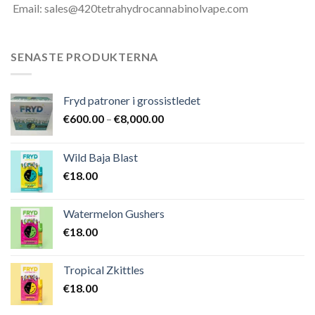
Email: sales@420tetrahydrocannabinolvape.com
SENASTE PRODUKTERNA
Fryd patroner i grossistledet
Prisintervall:
€
600.00
–
€
8,000.00
€600.00
till
Wild Baja Blast
€8,000.00
€
18.00
Watermelon Gushers
€
18.00
Tropical Zkittles
€
18.00