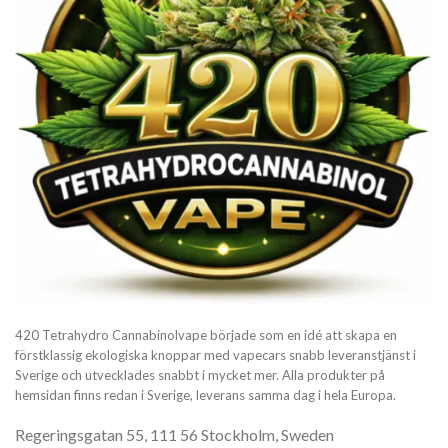
420 Tetrahydro Cannabinolvape började som en idé att skapa en
förstklassig ekologiska knoppar med vapecars snabb leveranstjänst i
Sverige och utvecklades snabbt i mycket mer. Alla produkter på
hemsidan finns redan i Sverige, leverans samma dag i hela Europa.
Regeringsgatan 55, 111 56 Stockholm, Sweden