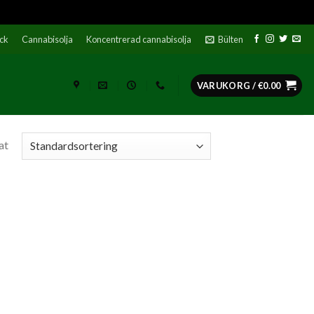
ock
Cannabisolja
Koncentrerad cannabisolja
Bülten
VARUKORG /
€
0.00
at