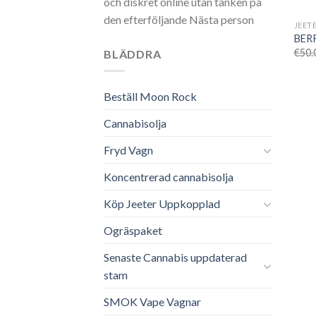
och diskret online utan tanken på
den efterföljande Nästa person
JEET
BERR
€
50.
BLÄDDRA
Beställ Moon Rock
Cannabisolja
Fryd Vagn
Koncentrerad cannabisolja
Köp Jeeter Uppkopplad
Ogräspaket
Senaste Cannabis uppdaterad
stam
SMOK Vape Vagnar