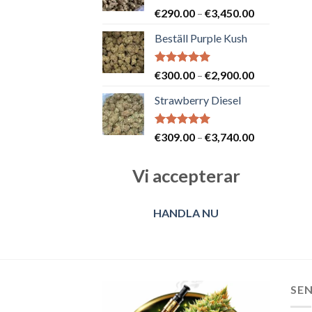
Betygsatt
Prisintervall
€
290.00
–
€
3,450.00
5.00
av 5
€290.00
Beställ Purple Kush
till
€3,450.00
Betygsatt
Prisintervall
€
300.00
–
€
2,900.00
5.00
av 5
€300.00
Strawberry Diesel
till
€2,900.00
Betygsatt
Prisintervall
€
309.00
–
€
3,740.00
5.00
av 5
€309.00
till
Vi accepterar
€3,740.00
HANDLA NU
SE