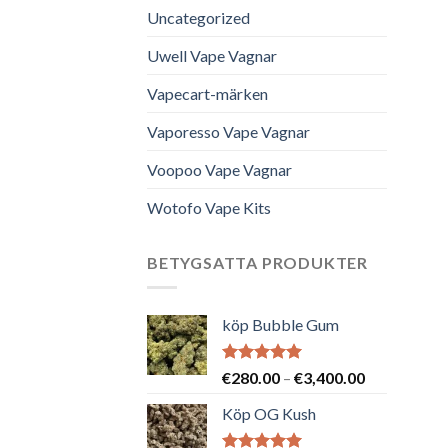
Uncategorized
Uwell Vape Vagnar
Vapecart-märken
Vaporesso Vape Vagnar
Voopoo Vape Vagnar
Wotofo Vape Kits
BETYGSATTA PRODUKTER
köp Bubble Gum
Betygsatt
Prisintervall
€
280.00
–
€
3,400.00
5.00
av 5
€280.00
Köp OG Kush
till
€3,400.00