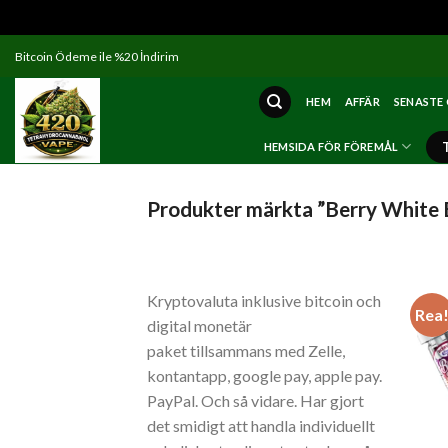
Skip
Bitcoin Ödeme ile %20 İndirim
to
content
HEM
AFFÄR
SENASTE
HEMSIDA FÖR FÖREMÅL
Produkter märkta ”Berry White 
Kryptovaluta inklusive bitcoin och
Rea
digital monetär
paket tillsammans med Zelle,
kontantapp, google pay, apple pay.
PayPal. Och så vidare. Har gjort
det smidigt att handla individuellt