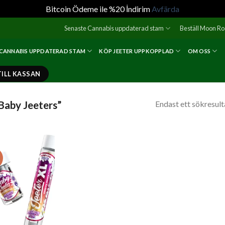
Bitcoin Ödeme ile %20 İndirim
Avfärda
Senaste Cannabis uppdaterad stam
Beställ Moon R
 CANNABIS UPPDATERAD STAM
KÖP JEETER UPPKOPPLAD
OM OSS
TILL KASSAN
Baby Jeeters”
Endast ett sökresult
!