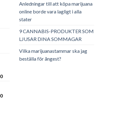
Anledningar till att köpa marijuana
online borde vara lagligt i alla
stater
ga
arande
et
9 CANNABIS-PRODUKTER SOM
LJUSAR DINA SOMMAGAR
.00.
Vilka marijuanastammar ska jag
beställa för ångest?
Prisintervall:
00
€300.00
till
Prisintervall:
00
€3,600.00
€280.00
till
€3,450.00