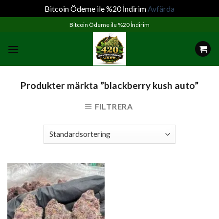
Bitcoin Ödeme ile %20 İndirim
Avfärda
Skip
Bitcoin Ödeme ile %20 İndirim
to
content
Produkter märkta ”blackberry kush auto”
FILTRERA