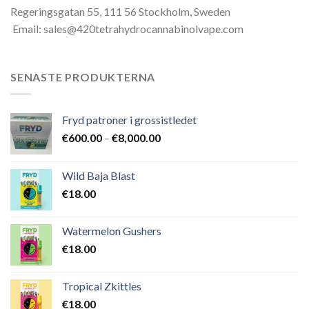
Regeringsgatan 55, 111 56 Stockholm, Sweden
Email: sales@420tetrahydrocannabinolvape.com
SENASTE PRODUKTERNA
Fryd patroner i grossistledet
Prisintervall:
€
600.00
–
€
8,000.00
€600.00
till
Wild Baja Blast
€8,000.00
€
18.00
Watermelon Gushers
€
18.00
Tropical Zkittles
€
18.00