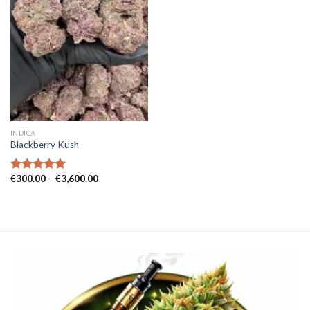
INDICA
Blackberry Kush
Prisintervall:
€
300.00
–
€
3,600.00
Betygsatt
€300.00
5.00
av 5
till
€3,600.00