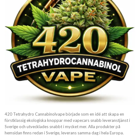
420 Tetrahydro Cannabinolvape började som en idé att skapa en
förstklassig ekologiska knoppar med vapecars snabb leveranstjänst i
Sverige och utvecklades snabbt i mycket mer. Alla produkter på
hemsidan finns redan i Sverige, leverans samma dag i hela Europa.