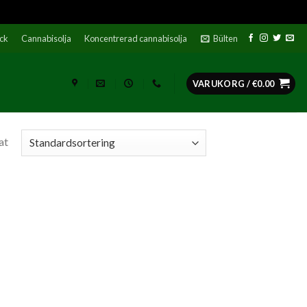
ock
Cannabisolja
Koncentrerad cannabisolja
Bülten
VARUKORG /
€
0.00
at