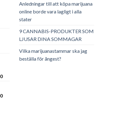
Anledningar till att köpa marijuana
online borde vara lagligt i alla
stater
ga
arande
et
9 CANNABIS-PRODUKTER SOM
LJUSAR DINA SOMMAGAR
.00.
Vilka marijuanastammar ska jag
beställa för ångest?
Prisintervall:
00
€300.00
till
Prisintervall:
00
€3,600.00
€280.00
till
€3,450.00