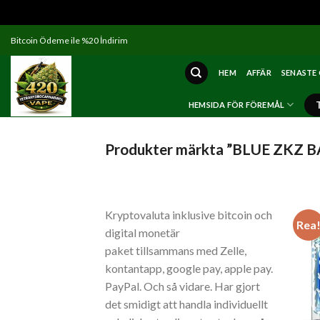
Skip
Bitcoin Ödeme ile %20 İndirim
to
content
HEM
AFFÄR
SENASTE
HEMSIDA FÖR FÖREMÅL
Produkter märkta ”BLUE ZKZ 
Kryptovaluta inklusive bitcoin och
Rea
digital monetär
paket tillsammans med Zelle,
kontantapp, google pay, apple pay.
PayPal. Och så vidare. Har gjort
det smidigt att handla individuellt