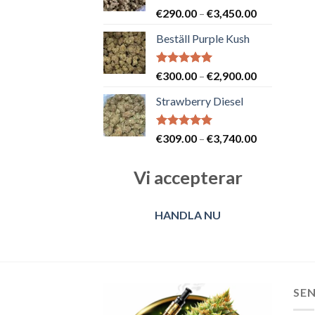
Betygsatt
Prisintervall
€
290.00
–
€
3,450.00
5.00
av 5
€290.00
Beställ Purple Kush
till
€3,450.00
Betygsatt
Prisintervall
€
300.00
–
€
2,900.00
5.00
av 5
€300.00
Strawberry Diesel
till
€2,900.00
Betygsatt
Prisintervall
€
309.00
–
€
3,740.00
5.00
av 5
€309.00
till
Vi accepterar
€3,740.00
HANDLA NU
SE