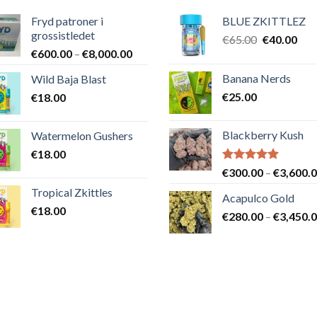
Fryd patroner i
BLUE ZKITTLEZ
grossistledet
Det
Det
€
65.00
€
40.00
Prisintervall:
€
600.00
–
€
8,000.00
ursprungli
nuv
€600.00
priset
pris
Banana Nerds
Wild Baja Blast
till
var:
är:
€
25.00
€
18.00
€8,000.00
€65.00.
€40
Blackberry Kush
Watermelon Gushers
€
18.00
Betygsatt
€
300.00
–
€
3,600.
5.00
av 5
Tropical Zkittles
Acapulco Gold
€
18.00
€
280.00
–
€
3,450.