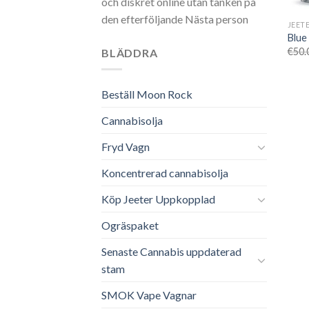
och diskret online utan tanken på
den efterföljande Nästa person
JEET
Blue
€
50.
BLÄDDRA
Beställ Moon Rock
Cannabisolja
Fryd Vagn
Koncentrerad cannabisolja
Köp Jeeter Uppkopplad
Ogräspaket
Senaste Cannabis uppdaterad
stam
SMOK Vape Vagnar