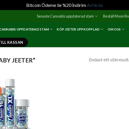
Bitcoin Ödeme ile %20 İndirim
Avfärda
Senaste Cannabis uppdaterad stam
Beställ Moon R
 CANNABIS UPPDATERAD STAM
KÖP JEETER UPPKOPPLAD
OM OSS
TILL KASSAN
BABY JEETER”
Endast ett sökresult
!