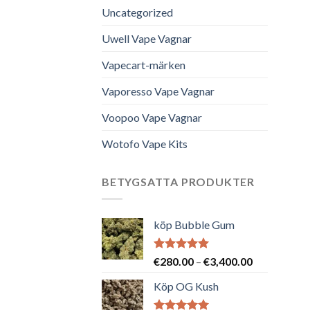
Uncategorized
Uwell Vape Vagnar
Vapecart-märken
Vaporesso Vape Vagnar
Voopoo Vape Vagnar
Wotofo Vape Kits
BETYGSATTA PRODUKTER
köp Bubble Gum
Betygsatt
Prisintervall
€
280.00
–
€
3,400.00
5.00
av 5
€280.00
Köp OG Kush
till
€3,400.00