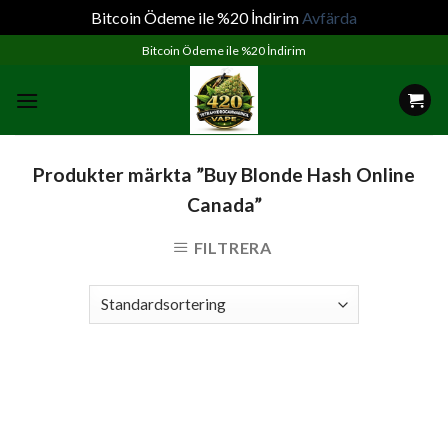
Bitcoin Ödeme ile %20 İndirim
Avfärda
Skip
Bitcoin Ödeme ile %20 İndirim
to
content
Produkter märkta ”Buy Blonde Hash Online
Canada”
FILTRERA