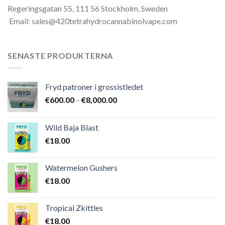
Regeringsgatan 55, 111 56 Stockholm, Sweden
Email: sales@420tetrahydrocannabinolvape.com
SENASTE PRODUKTERNA
Fryd patroner i grossistledet
Prisintervall:
€
600.00
–
€
8,000.00
€600.00
till
Wild Baja Blast
€8,000.00
€
18.00
Watermelon Gushers
€
18.00
Tropical Zkittles
€
18.00