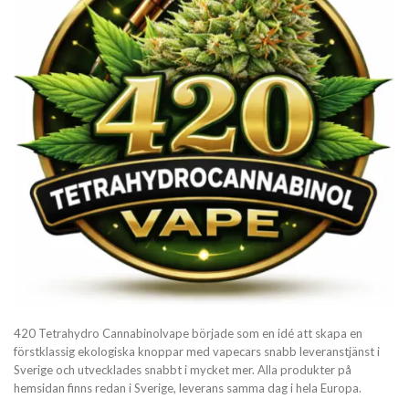
420 Tetrahydro Cannabinolvape började som en idé att skapa en
förstklassig ekologiska knoppar med vapecars snabb leveranstjänst i
Sverige och utvecklades snabbt i mycket mer. Alla produkter på
hemsidan finns redan i Sverige, leverans samma dag i hela Europa.