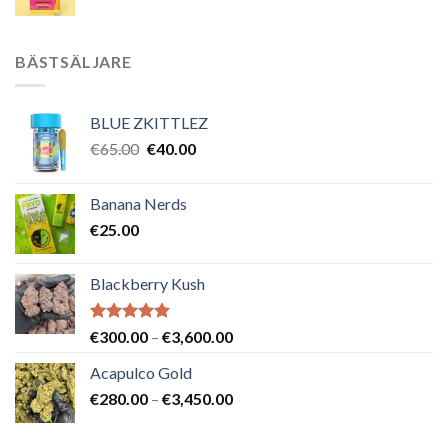
BÄSTSÄLJARE
BLUE ZKITTLEZ
Det
Det
€
65.00
€
40.00
ursprungliga
nuvarande
priset
priset
Banana Nerds
var:
är:
€
25.00
€65.00.
€40.00.
Blackberry Kush
Betygsatt
Prisintervall:
€
300.00
–
€
3,600.00
5.00
av 5
€300.00
Acapulco Gold
till
Prisintervall:
€
280.00
–
€
3,450.00
€3,600.00
€280.00
till