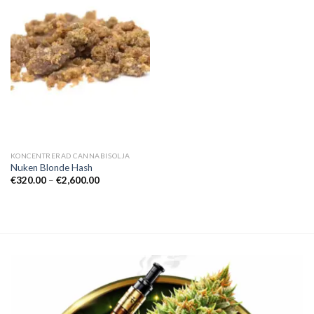
KONCENTRERAD CANNABISOLJA
Nuken Blonde Hash
Prisintervall:
€
320.00
–
€
2,600.00
€320.00
till
€2,600.00