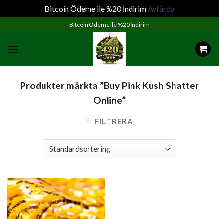
Bitcoin Ödeme ile %20 İndirim
Avfärda
Skip
Bitcoin Ödeme ile %20 İndirim
to
content
Produkter märkta ”Buy Pink Kush Shatter
Online”
FILTRERA