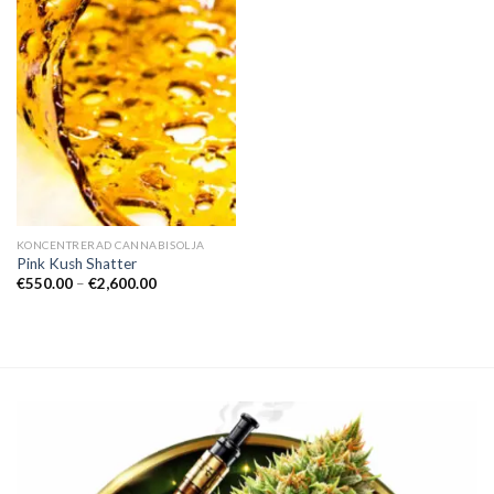
KONCENTRERAD CANNABISOLJA
Pink Kush Shatter
Prisintervall:
€
550.00
–
€
2,600.00
€550.00
till
€2,600.00