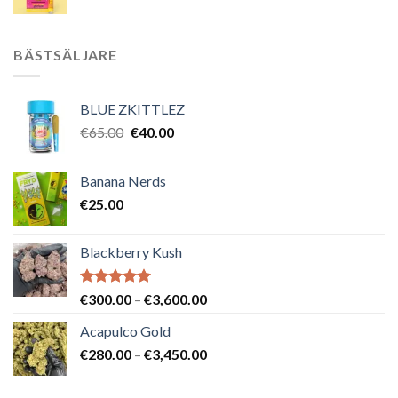
BÄSTSÄLJARE
BLUE ZKITTLEZ
Det
Det
€
65.00
€
40.00
ursprungliga
nuvarande
priset
priset
Banana Nerds
var:
är:
€
25.00
€65.00.
€40.00.
Blackberry Kush
Betygsatt
Prisintervall:
€
300.00
–
€
3,600.00
5.00
av 5
€300.00
Acapulco Gold
till
Prisintervall:
€
280.00
–
€
3,450.00
€3,600.00
€280.00
till