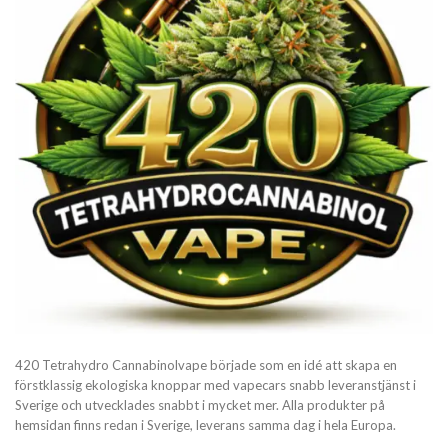
420 Tetrahydro Cannabinolvape började som en idé att skapa en
förstklassig ekologiska knoppar med vapecars snabb leveranstjänst i
Sverige och utvecklades snabbt i mycket mer. Alla produkter på
hemsidan finns redan i Sverige, leverans samma dag i hela Europa.