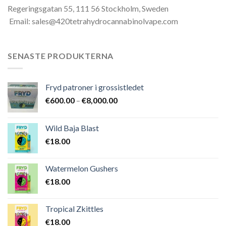
Regeringsgatan 55, 111 56 Stockholm, Sweden
Email: sales@420tetrahydrocannabinolvape.com
SENASTE PRODUKTERNA
Fryd patroner i grossistledet
Prisintervall:
€
600.00
–
€
8,000.00
€600.00
till
Wild Baja Blast
€8,000.00
€
18.00
Watermelon Gushers
€
18.00
Tropical Zkittles
€
18.00