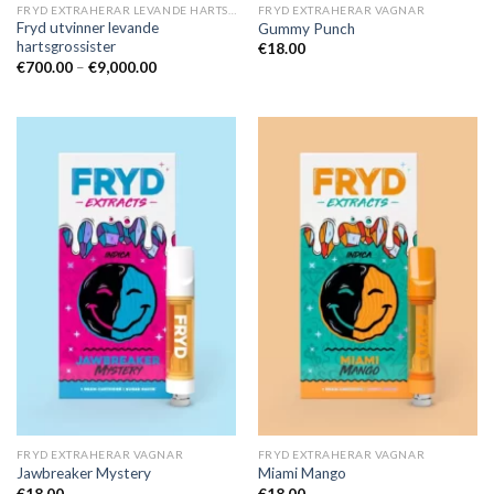
FRYD EXTRAHERAR LEVANDE HARTS TILL SALU
FRYD EXTRAHERAR VAGNAR
Fryd utvinner levande
Gummy Punch
hartsgrossister
€
18.00
Prisintervall:
€
700.00
–
€
9,000.00
€700.00
till
€9,000.00
FRYD EXTRAHERAR VAGNAR
FRYD EXTRAHERAR VAGNAR
Jawbreaker Mystery
Miami Mango
€
18.00
€
18.00