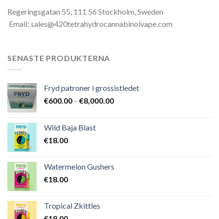
Regeringsgatan 55, 111 56 Stockholm, Sweden
Email: sales@420tetrahydrocannabinolvape.com
SENASTE PRODUKTERNA
Fryd patroner i grossistledet
Prisintervall:
€
600.00
–
€
8,000.00
€600.00
till
Wild Baja Blast
€8,000.00
€
18.00
Watermelon Gushers
€
18.00
Tropical Zkittles
€
18.00