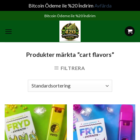
Bitcoin Ödeme ile %20 İndirim
Avfärda
Skip
Bitcoin Ödeme ile %20 İndirim
to
content
Produkter märkta ”cart flavors”
FILTRERA