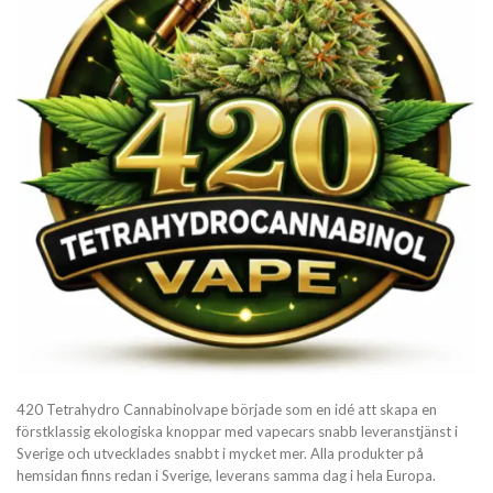
420 Tetrahydro Cannabinolvape började som en idé att skapa en
förstklassig ekologiska knoppar med vapecars snabb leveranstjänst i
Sverige och utvecklades snabbt i mycket mer. Alla produkter på
hemsidan finns redan i Sverige, leverans samma dag i hela Europa.