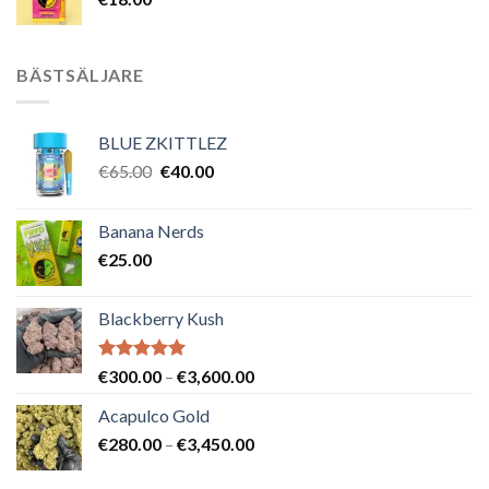
BÄSTSÄLJARE
BLUE ZKITTLEZ
Det
Det
€
65.00
€
40.00
ursprungliga
nuvarande
priset
priset
Banana Nerds
var:
är:
€
25.00
€65.00.
€40.00.
Blackberry Kush
Betygsatt
Prisintervall:
€
300.00
–
€
3,600.00
5.00
av 5
€300.00
Acapulco Gold
till
Prisintervall:
€
280.00
–
€
3,450.00
€3,600.00
€280.00
till