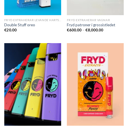
FRYD EXTRAHERAR LEVANDE HARTS TILL SALU
FRYD EXTRAHERAR VAGNAR
Double Stuff oreo
Fryd patroner i grossistledet
Prisintervall:
€
20.00
€
600.00
–
€
8,000.00
€600.00
till
€8,000.00