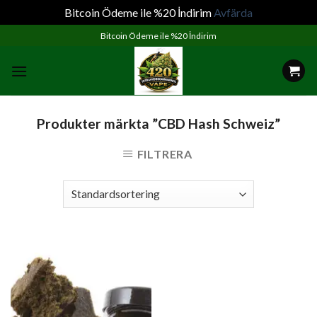
Bitcoin Ödeme ile %20 İndirim
Avfärda
Skip
Bitcoin Ödeme ile %20 İndirim
to
content
Produkter märkta ”CBD Hash Schweiz”
FILTRERA