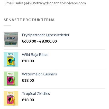
Email: sales@420tetrahydrocannabinolvape.com
SENASTE PRODUKTERNA
Fryd patroner i grossistledet
Prisintervall:
€
600.00
–
€
8,000.00
€600.00
till
Wild Baja Blast
€8,000.00
€
18.00
Watermelon Gushers
€
18.00
Tropical Zkittles
€
18.00