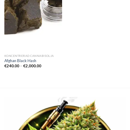
KONCENTRERAD CANNABISOLJA
Afghan Black Hash
Prisintervall:
€
240.00
–
€
2,000.00
€240.00
till
€2,000.00