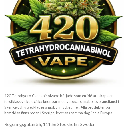
420 Tetrahydro Cannabinolvape började som en idé att skapa en
förstklassig ekologiska knoppar med vapecars snabb leveranstjänst i
Sverige och utvecklades snabbt i mycket mer. Alla produkter på
hemsidan finns redan i Sverige, leverans samma dag i hela Europa.
Regeringsgatan 55, 111 56 Stockholm, Sweden