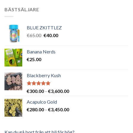
BÄSTSÄLJARE
BLUE ZKITTLEZ
Det
Det
€
65.00
€
40.00
ursprungliga
nuvarande
priset
priset
Banana Nerds
var:
är:
€
25.00
€65.00.
€40.00.
Blackberry Kush
Betygsatt
Prisintervall:
€
300.00
–
€
3,600.00
5.00
av 5
€300.00
Acapulco Gold
till
Prisintervall:
€
280.00
–
€
3,450.00
€3,600.00
€280.00
till
€3,450.00
Kan du gå bort från att bli för hög?