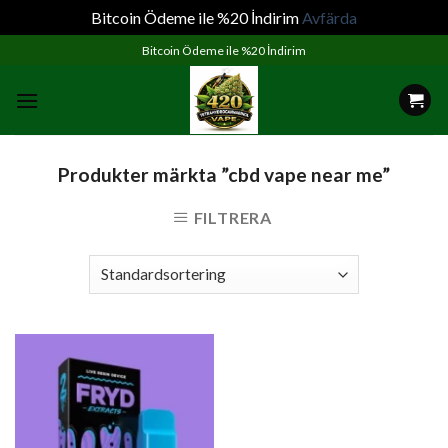
Bitcoin Ödeme ile %20 İndirim
Avfärda
Skip
Bitcoin Ödeme ile %20 İndirim
to
content
Produkter märkta ”cbd vape near me”
FILTRERA