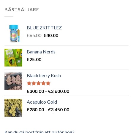
BÄSTSÄLJARE
BLUE ZKITTLEZ
Det
Det
€
65.00
€
40.00
ursprungliga
nuvarande
priset
priset
Banana Nerds
var:
är:
€
25.00
€65.00.
€40.00.
Blackberry Kush
Betygsatt
Prisintervall:
€
300.00
–
€
3,600.00
5.00
av 5
€300.00
Acapulco Gold
till
Prisintervall:
€
280.00
–
€
3,450.00
€3,600.00
€280.00
till
€3,450.00
Kan du gå bort från att bli för hög?