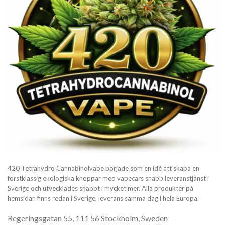
420 Tetrahydro Cannabinolvape började som en idé att skapa en
förstklassig ekologiska knoppar med vapecars snabb leveranstjänst i
Sverige och utvecklades snabbt i mycket mer. Alla produkter på
hemsidan finns redan i Sverige, leverans samma dag i hela Europa.
Regeringsgatan 55, 111 56 Stockholm, Sweden