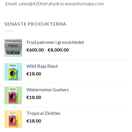
Email: sales@420tetrahydrocannabinolvape.com
SENASTE PRODUKTERNA
Fryd patroner i grossistledet
Prisintervall:
€
600.00
–
€
8,000.00
€600.00
till
Wild Baja Blast
€8,000.00
€
18.00
Watermelon Gushers
€
18.00
Tropical Zkittles
€
18.00