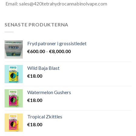
Email: sales@420tetrahydrocannabinolvape.com
SENASTE PRODUKTERNA
Fryd patroner i grossistledet
Prisintervall:
€
600.00
–
€
8,000.00
€600.00
till
Wild Baja Blast
€8,000.00
€
18.00
Watermelon Gushers
€
18.00
Tropical Zkittles
€
18.00