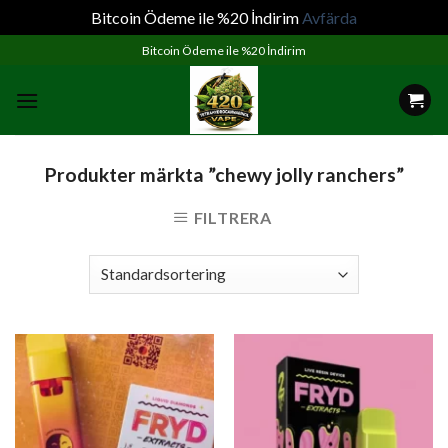
Bitcoin Ödeme ile %20 İndirim
Avfärda
Skip
Bitcoin Ödeme ile %20 İndirim
to
content
Produkter märkta ”chewy jolly ranchers”
FILTRERA