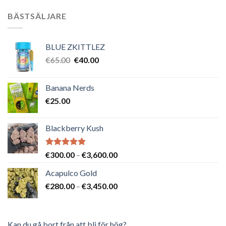
BÄSTSÄLJARE
BLUE ZKITTLEZ
Det
Det
€
65.00
€
40.00
ursprungliga
nuvarande
priset
priset
Banana Nerds
var:
är:
€
25.00
€65.00.
€40.00.
Blackberry Kush
Betygsatt
Prisintervall:
€
300.00
–
€
3,600.00
5.00
av 5
€300.00
Acapulco Gold
till
Prisintervall:
€
280.00
–
€
3,450.00
€3,600.00
€280.00
till
€3,450.00
Kan du gå bort från att bli för hög?