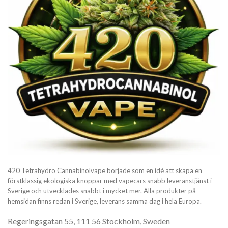
420 Tetrahydro Cannabinolvape började som en idé att skapa en
förstklassig ekologiska knoppar med vapecars snabb leveranstjänst i
Sverige och utvecklades snabbt i mycket mer. Alla produkter på
hemsidan finns redan i Sverige, leverans samma dag i hela Europa.
Regeringsgatan 55, 111 56 Stockholm, Sweden