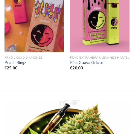
FRYD LIQUID DIAMONDS
FRYD EXTRAHERAR LEVANDE HARTS TILL SALU
Peach Ringz
Pink Guava Gelato
€
25.00
€
20.00