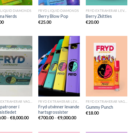
 LIQUID DIAMONDS
FRYD LIQUID DIAMONDS
FRYD EXTRAHERAR LEVANDE HARTS TILL SALU
na Nerds
Berry Blow Pop
Berry Zkittles
00
€
25.00
€
20.00
FRYD EXTRAHERAR VAGNAR
FRYD EXTRAHERAR LEVANDE HARTS TILL SALU
FRYD EXTRAHERAR VAGNAR
 patroner i
Fryd utvinner levande
Gummy Punch
sistledet
hartsgrossister
€
18.00
Prisintervall:
Prisintervall:
.00
–
€
8,000.00
€
700.00
–
€
9,000.00
€600.00
€700.00
till
till
€8,000.00
€9,000.00