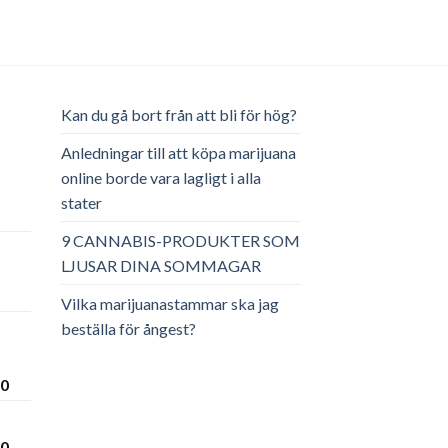
Kan du gå bort från att bli för hög?
Anledningar till att köpa marijuana
online borde vara lagligt i alla
stater
ga
arande
et
9 CANNABIS-PRODUKTER SOM
LJUSAR DINA SOMMAGAR
.00.
Vilka marijuanastammar ska jag
beställa för ångest?
Prisintervall:
00
€300.00
till
Prisintervall:
00
€3,600.00