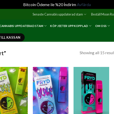
Bitcoin Ödeme ile %20 İndirim
Avfärda
Senaste Cannabis uppdaterad stam
Beställ Moon R
 CANNABIS UPPDATERAD STAM
KÖP JEETER UPPKOPPLAD
OM OSS
TILL KASSAN
rt”
Showing all 15 resul