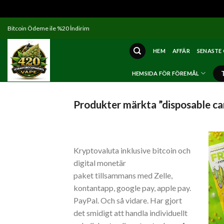
Skip
Bitcoin Ödeme ile %20 İndirim
to
content
HEM
AFFÄR
SENASTE
HEMSIDA FÖR FÖREMÅL
Produkter märkta ”disposable ca
Kryptovaluta inklusive bitcoin och
digital monetär
paket tillsammans med Zelle,
kontantapp, google pay, apple pay.
PayPal. Och så vidare. Har gjort
det smidigt att handla individuellt