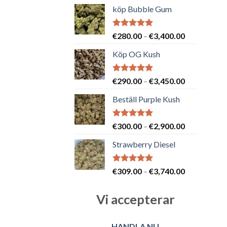
köp Bubble Gum
Betygsatt
Prisintervall
€
280.00
–
€
3,400.00
5.00
av 5
€280.00
Köp OG Kush
till
€3,400.00
Betygsatt
Prisintervall
€
290.00
–
€
3,450.00
5.00
av 5
€290.00
Beställ Purple Kush
till
€3,450.00
Betygsatt
Prisintervall
€
300.00
–
€
2,900.00
5.00
av 5
€300.00
Strawberry Diesel
till
€2,900.00
Betygsatt
Prisintervall
€
309.00
–
€
3,740.00
5.00
av 5
€309.00
till
Vi accepterar
€3,740.00
HANDLA NU