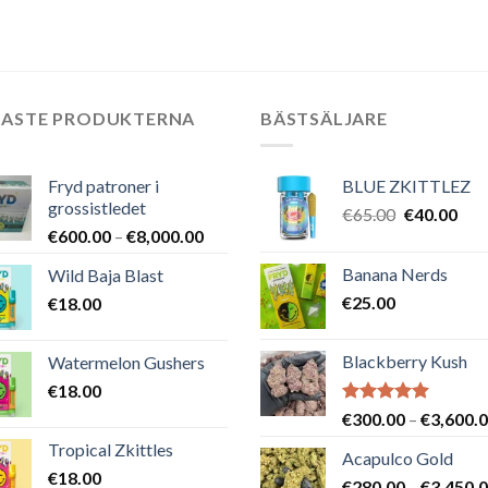
NASTE PRODUKTERNA
BÄSTSÄLJARE
Fryd patroner i
BLUE ZKITTLEZ
grossistledet
Det
Det
€
65.00
€
40.00
Prisintervall:
€
600.00
–
€
8,000.00
ursprungli
nuv
€600.00
priset
pris
Banana Nerds
Wild Baja Blast
till
var:
är:
€
25.00
€
18.00
€8,000.00
€65.00.
€40
Blackberry Kush
Watermelon Gushers
€
18.00
Betygsatt
€
300.00
–
€
3,600.
5.00
av 5
Tropical Zkittles
Acapulco Gold
€
18.00
€
280.00
–
€
3,450.