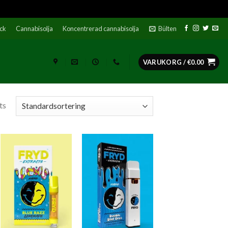
ock
Cannabisolja
Koncentrerad cannabisolja
Bülten
VARUKORG /
€
0.00
ts