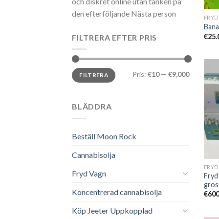
och diskret online utan tanken på
den efterföljande Nästa person
FRYD
Bana
€
25.
FILTRERA EFTER PRIS
Min
Max
Pris:
€10
—
€9,000
FILTRERA
pris
pris
BLÄDDRA
Beställ Moon Rock
Cannabisolja
Fryd Vagn
Fryd
gros
Koncentrerad cannabisolja
€
600
Köp Jeeter Uppkopplad