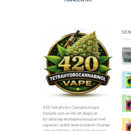
SE
420 Tetrahydro Cannabinolvape
började som en idé att skapa en
förstklassig ekologiska knoppar med
vapecars snabb leveranstjänst i Sverige
och utvecklades snabbt i mycket mer.