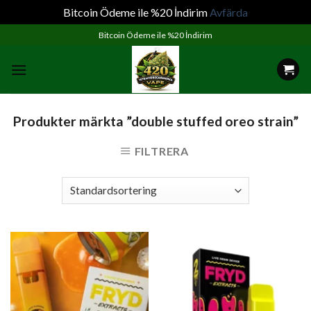
Bitcoin Ödeme ile %20 İndirim
Avfärda
Skip
Bitcoin Ödeme ile %20 İndirim
to
content
Produkter märkta ”double stuffed oreo strain”
FILTRERA