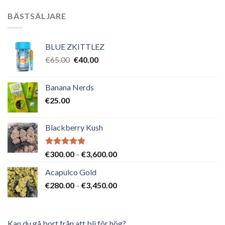
BÄSTSÄLJARE
BLUE ZKITTLEZ
Det
Det
€
65.00
€
40.00
ursprungliga
nuvarande
priset
priset
Banana Nerds
var:
är:
€
25.00
€65.00.
€40.00.
Blackberry Kush
Betygsatt
Prisintervall:
€
300.00
–
€
3,600.00
5.00
av 5
€300.00
Acapulco Gold
till
Prisintervall:
€
280.00
–
€
3,450.00
€3,600.00
€280.00
till
€3,450.00
Kan du gå bort från att bli för hög?