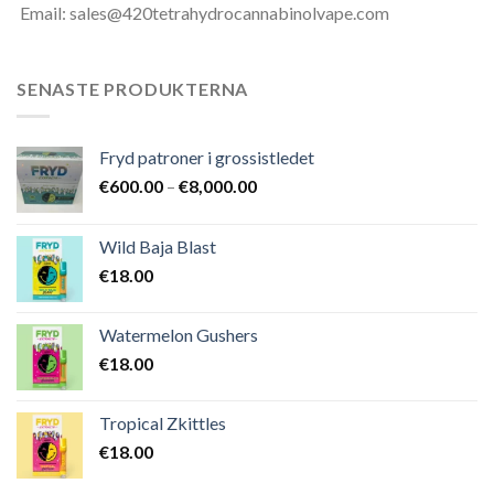
Email: sales@420tetrahydrocannabinolvape.com
SENASTE PRODUKTERNA
Fryd patroner i grossistledet
Prisintervall:
€
600.00
–
€
8,000.00
€600.00
till
Wild Baja Blast
€8,000.00
€
18.00
Watermelon Gushers
€
18.00
Tropical Zkittles
€
18.00