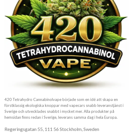
420 Tetrahydro Cannabinolvape började som en idé att skapa en
förstklassig ekologiska knoppar med vapecars snabb leveranstjänst i
Sverige och utvecklades snabbt i mycket mer. Alla produkter på
hemsidan finns redan i Sverige, leverans samma dag i hela Europa.
Regeringsgatan 55, 111 56 Stockholm, Sweden