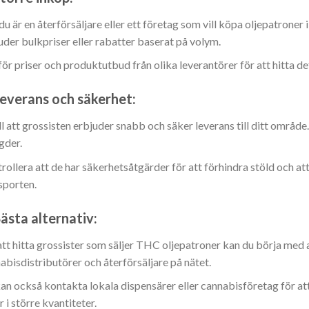
u är en återförsäljare eller ett företag som vill köpa oljepatroner
uder bulkpriser eller rabatter baserat på volym.
ör priser och produktutbud från olika leverantörer för att hitta de
everans och säkerhet:
ill att grossisten erbjuder snabb och säker leverans till ditt område
gder.
rollera att de har säkerhetsåtgärder för att förhindra stöld och a
sporten.
ästa alternativ:
att hitta grossister som säljer THC oljepatroner kan du börja med
abisdistributörer och återförsäljare på nätet.
an också kontakta lokala dispensärer eller cannabisföretag för a
r i större kvantiteter.