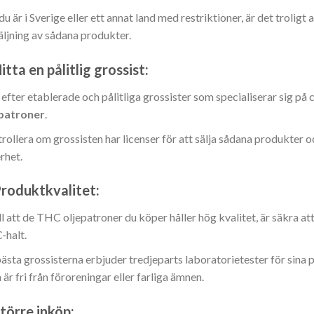
u är i Sverige eller ett annat land med restriktioner, är det troligt
äljning av sådana produkter.
itta en pålitlig grossist:
 efter etablerade och pålitliga grossister som specialiserar sig på
epatroner
.
rollera om grossisten har licenser för att sälja sådana produkter o
rhet.
roduktkvalitet:
ill att de THC oljepatroner du köper håller hög kvalitet, är säkra a
halt.
ästa grossisterna erbjuder tredjeparts laboratorietester för sina p
n är fri från föroreningar eller farliga ämnen.
törre inköp: