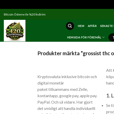
Skip
Bitcoin Ödeme ile %20 İndirim
to
content
HEM
AFFÄR
SENASTE
HEMSIDA FÖR FÖREMÅL
Produkter märkta ”grossist thc o
Att
Kryptovaluta inklusive bitcoin och
köpa
digital monetär
hand
paket tillsammans med Zelle,
1.
L
kontantapp, google pay, apple pay.
PayPal. Och så vidare. Har gjort
Se t
det smidigt att handla individuellt
prod