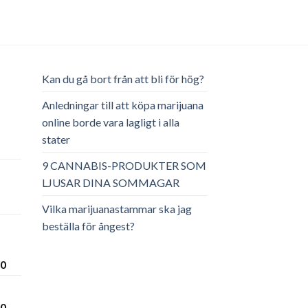
Kan du gå bort från att bli för hög?
Anledningar till att köpa marijuana
online borde vara lagligt i alla
stater
ga
arande
et
9 CANNABIS-PRODUKTER SOM
LJUSAR DINA SOMMAGAR
.00.
Vilka marijuanastammar ska jag
beställa för ångest?
Prisintervall:
00
€300.00
till
Prisintervall:
00
€3,600.00