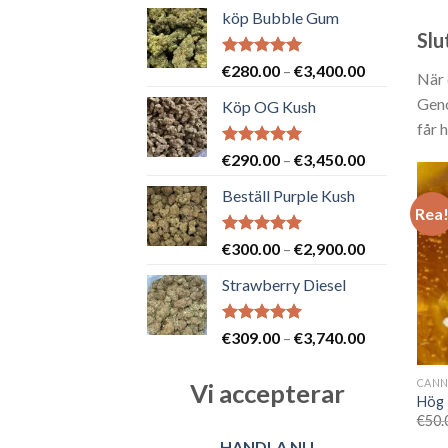
köp Bubble Gum
Slu
Betygsatt
Prisintervall
€
280.00
–
€
3,400.00
När 
5.00
av 5
€280.00
Geno
Köp OG Kush
till
får 
€3,400.00
Betygsatt
Prisintervall
€
290.00
–
€
3,450.00
5.00
av 5
€290.00
Beställ Purple Kush
till
Rea
€3,450.00
Betygsatt
Prisintervall
€
300.00
–
€
2,900.00
5.00
av 5
€300.00
Strawberry Diesel
till
€2,900.00
Betygsatt
Prisintervall
€
309.00
–
€
3,740.00
5.00
av 5
€309.00
till
CANN
Vi accepterar
€3,740.00
Hög 
€
50.
HANDLA NU