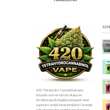
SE
420 Tetrahydro Cannabinolvape
började som en idé att skapa en
förstklassig ekologiska knoppar med
vapecars snabb leveranstjänst i Sverige
och utvecklades snabbt i mycket mer.