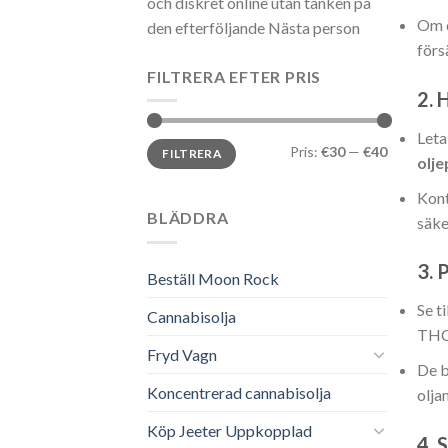
och diskret online utan tanken på
Om d
den efterföljande Nästa person
förs
FILTRERA EFTER PRIS
2.
H
Leta
Min
Max
Pris:
€30
—
€40
FILTRERA
pris
pris
olj
Kont
BLÄDDRA
säke
3.
P
Beställ Moon Rock
Se t
Cannabisolja
THC-
Fryd Vagn
De b
Koncentrerad cannabisolja
olja
Köp Jeeter Uppkopplad
4.
S