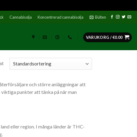
ock
Cannabisolja
Koncentrerad cannabisolja
Bülten
VARUKORG /
€
0.00
at
återförsäljare och större anläggningar att
a viktiga punkter att tänka på när man
 land eller region. I många länder är THC-
g.