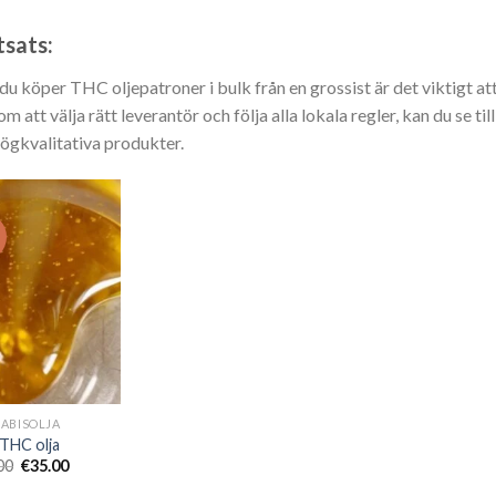
tsats:
:
du köper THC oljepatroner i bulk från en grossist är det viktigt at
m att välja rätt leverantör och följa alla lokala regler, kan du se til
högkvalitativa produkter.
:
!
:
:
ABISOLJA
THC olja
Det
Det
00
€
35.00
ursprungliga
nuvarande
priset
priset