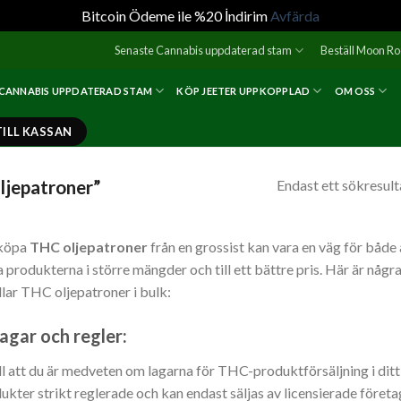
Bitcoin Ödeme ile %20 İndirim
Avfärda
Senaste Cannabis uppdaterad stam
Beställ Moon R
 CANNABIS UPPDATERAD STAM
KÖP JEETER UPPKOPPLAD
OM OSS
TILL KASSAN
ljepatroner”
Endast ett sökresult
 köpa
THC oljepatroner
från en grossist kan vara en väg för både 
 produkterna i större mängder och till ett bättre pris. Här är någr
lar THC oljepatroner i bulk:
agar och regler:
ill att du är medveten om lagarna för THC-produktförsäljning i ditt
ukter strikt reglerade och kan endast säljas av licensierade företa