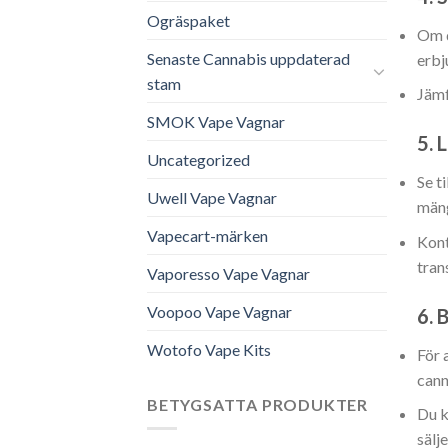
Ogräspaket
Om d
Senaste Cannabis uppdaterad
erbj
stam
Jämf
SMOK Vape Vagnar
5.
L
Uncategorized
Se t
Uwell Vape Vagnar
män
Vapecart-märken
Kont
tran
Vaporesso Vape Vagnar
Voopoo Vape Vagnar
6.
B
Wotofo Vape Kits
För 
cann
BETYGSATTA PRODUKTER
Du k
sälje