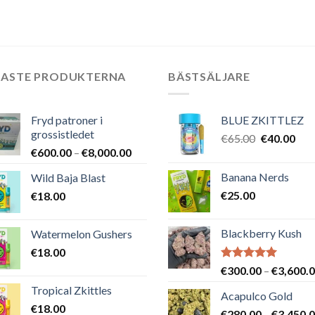
var:
är:
€50.00.
€35.00.
NASTE PRODUKTERNA
BÄSTSÄLJARE
Fryd patroner i
BLUE ZKITTLEZ
grossistledet
Det
Det
€
65.00
€
40.00
Prisintervall:
€
600.00
–
€
8,000.00
ursprungli
nuv
€600.00
priset
pris
Banana Nerds
Wild Baja Blast
till
var:
är:
€
25.00
€
18.00
€8,000.00
€65.00.
€40
Blackberry Kush
Watermelon Gushers
€
18.00
Betygsatt
€
300.00
–
€
3,600.
5.00
av 5
Tropical Zkittles
Acapulco Gold
€
18.00
€
280.00
–
€
3,450.