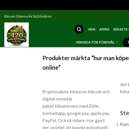
Skip
Bitcoin Ödeme ile %20 İndirim
to
content
HEM
AFFÄR
SENASTE
HEMSIDA FÖR FÖREMÅL
Produkter märkta ”hur man kö
online”
Att
Kryptovaluta inklusive bitcoin och
hitt
digital monetär
onli
paket tillsammans med Zelle,
Ste
kontantapp, google pay, apple pay.
PayPal. Och så vidare. Har gjort
Kont
det smidigt att handla individuellt