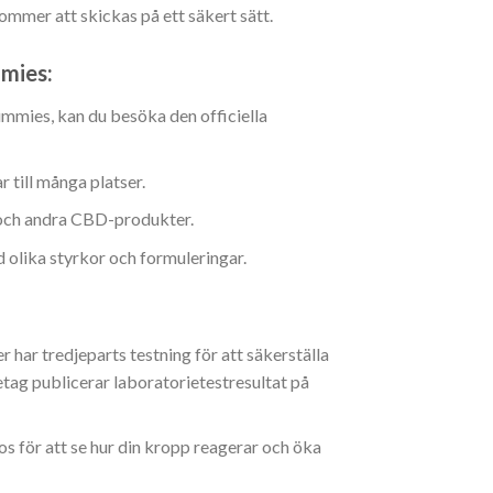
kommer att skickas på ett säkert sätt.
mies:
mies, kan du besöka den officiella
 till många platser.
 och andra CBD-produkter.
lika styrkor och formuleringar.
r har tredjeparts testning för att säkerställa
tag publicerar laboratorietestresultat på
 för att se hur din kropp reagerar och öka