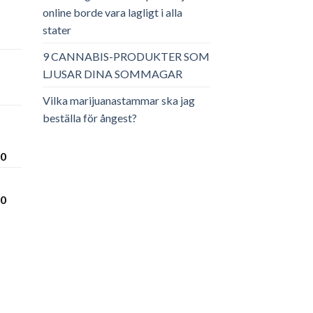
online borde vara lagligt i alla
stater
ga
arande
et
9 CANNABIS-PRODUKTER SOM
LJUSAR DINA SOMMAGAR
.00.
Vilka marijuanastammar ska jag
beställa för ångest?
Prisintervall:
00
€300.00
till
Prisintervall:
00
€3,600.00
€280.00
till
€3,450.00