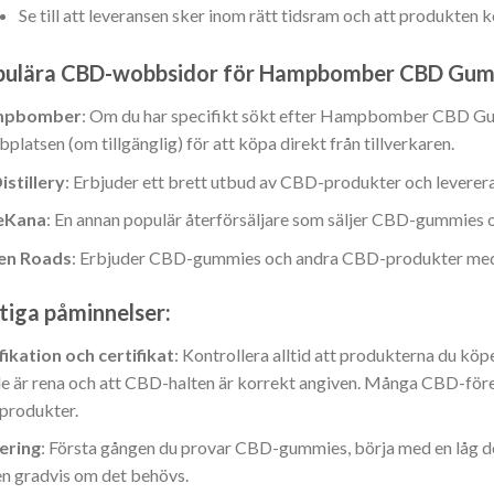
Se till att leveransen sker inom rätt tidsram och att produkten 
:
pulära CBD-wobbsidor för Hampbomber CBD Gum
mpbomber
: Om du har specifikt sökt efter Hampbomber CBD Gum
:
platsen (om tillgänglig) för att köpa direkt från tillverkaren.
stillery
: Erbjuder ett brett utbud av CBD-produkter och levererar
eKana
: En annan populär återförsäljare som säljer CBD-gummies
:
en Roads
: Erbjuder CBD-gummies och andra CBD-produkter med o
tiga påminnelser:
fikation och certifikat
: Kontrollera alltid att produkterna du köpe
de är rena och att CBD-halten är korrekt angiven. Många CBD-före
 produkter.
ering
: Första gången du provar CBD-gummies, börja med en låg dos
n gradvis om det behövs.