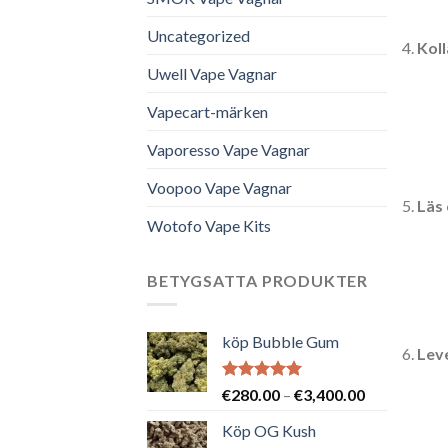
Uncategorized
Koll
Uwell Vape Vagnar
Vapecart-märken
Vaporesso Vape Vagnar
Voopoo Vape Vagnar
Läs
Wotofo Vape Kits
BETYGSATTA PRODUKTER
köp Bubble Gum
Lev
Betygsatt
Prisintervall
€
280.00
–
€
3,400.00
5.00
av 5
€280.00
Köp OG Kush
till