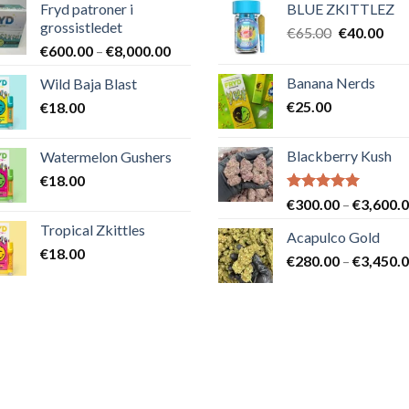
Fryd patroner i
BLUE ZKITTLEZ
grossistledet
Det
Det
€
65.00
€
40.00
Prisintervall:
€
600.00
–
€
8,000.00
ursprungli
nuv
€600.00
priset
pris
Banana Nerds
Wild Baja Blast
till
var:
är:
€
25.00
€
18.00
€8,000.00
€65.00.
€40
Blackberry Kush
Watermelon Gushers
€
18.00
Betygsatt
€
300.00
–
€
3,600.
5.00
av 5
Tropical Zkittles
Acapulco Gold
€
18.00
€
280.00
–
€
3,450.