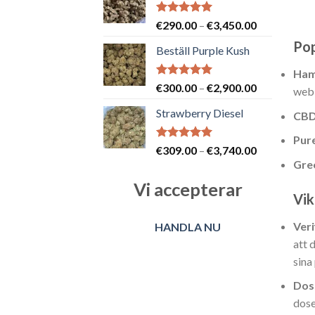
€3,400.00
Betygsatt
Prisintervall
€
290.00
–
€
3,450.00
5.00
av 5
€290.00
Po
Beställ Purple Kush
till
€3,450.00
Ha
Betygsatt
Prisintervall
€
300.00
–
€
2,900.00
webb
5.00
av 5
€300.00
Strawberry Diesel
CBDi
till
€2,900.00
Pur
Betygsatt
Prisintervall
€
309.00
–
€
3,740.00
5.00
av 5
Gre
€309.00
till
Vi accepterar
€3,740.00
Vik
Veri
HANDLA NU
att 
sina
Dos
dose