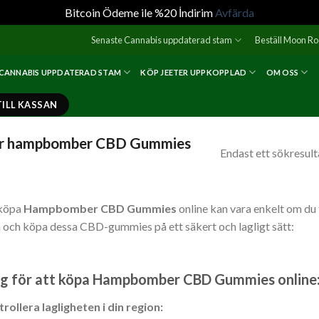
Bitcoin Ödeme ile %20 İndirim
Avfärda
Senaste Cannabis uppdaterad stam
Beställ Moon R
 CANNABIS UPPDATERAD STAM
KÖP JEETER UPPKOPPLAD
OM OSS
TILL KASSAN
per hampbomber CBD Gummies
Endast ett sökresult
 köpa
Hampbomber CBD Gummies
online kan vara enkelt om du f
a och köpa dessa CBD-gummies på ett säkert och lagligt sätt:
hur 
ne
g för att köpa
Hampbomber CBD Gummies
online
rollera lagligheten i din region: