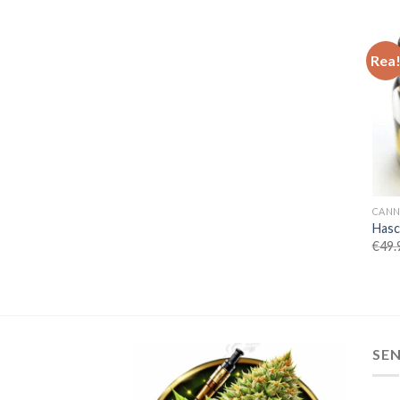
Rea
CANN
Hasc
€
49.
SE