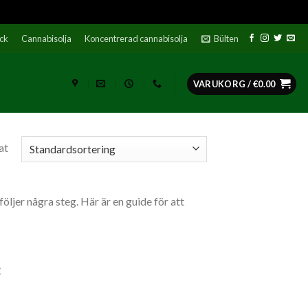
ock
Cannabisolja
Koncentrerad cannabisolja
Bülten
VARUKORG /
€
0.00
at
öljer några steg. Här är en guide för att
man köper hampbomber CBD Gummies
: