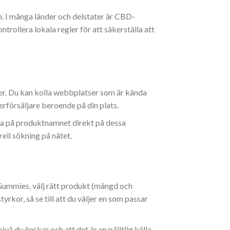
on. I många länder och delstater är CBD-
rollera lokala regler för att säkerställa att
ter. Du kan kolla webbplatser som är kända
terförsäljare beroende på din plats.
a på produktnamnet direkt på dessa
ell sökning på nätet.
ummies, välj rätt produkt (mängd och
yrkor, så se till att du väljer en som passar
vå du önskar och att det är en pålitlig källa.