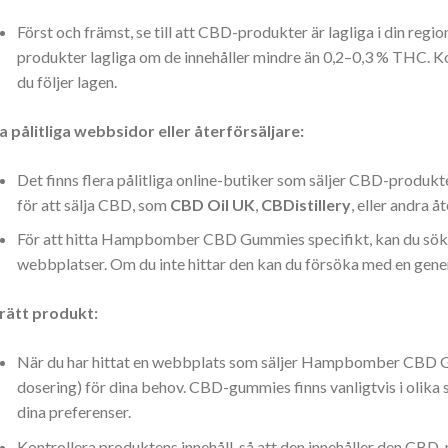
Först och främst, se till att CBD-produkter är lagliga i din regi
produkter lagliga om de innehåller mindre än 0,2–0,3 % THC. Kont
du följer lagen.
a pålitliga webbsidor eller återförsäljare:
Det finns flera pålitliga online-butiker som säljer CBD-produk
för att sälja CBD, som
CBD Oil UK
,
CBDistillery
, eller andra å
För att hitta Hampbomber CBD Gummies specifikt, kan du sök
webbplatser. Om du inte hittar den kan du försöka med en gener
 rätt produkt:
När du har hittat en webbplats som säljer Hampbomber CBD G
dosering) för dina behov. CBD-gummies finns vanligtvis i olika st
dina preferenser.
Kontrollera produktens innehåll, så att den innehåller den CBD-ni