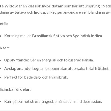
te Widow
är en klassisk
hybridstam
som har sitt ursprung i Ned
dning av
Sativa
och
Indica
, vilket ger användaren en blandning av
etik
:
Korsning mellan
Brasiliansk Sativa
och
Sydindisk Indica
.
ekter
:
Upplyftande
: Ger en energisk och fokuserad känsla.
Avslappnande
: Lugnar kroppen utan att orsaka total trötthet.
Perfekt för både dag- och kvällsbruk.
icinska fördelar
:
Kan hjälpa mot stress, ångest, smärta och mild depression.