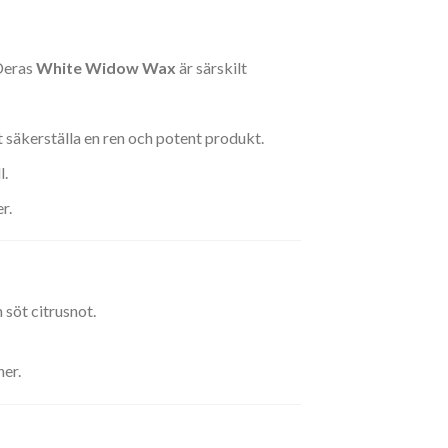
 Deras
White Widow Wax
är särskilt
 säkerställa en ren och potent produkt.
l.
r.
 söt citrusnot.
King Pen Vit Änkevax – Vit
ner.