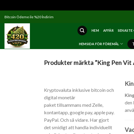
Skip
Bitcoin Ödeme ile %20 İndirim
to
content
HEM
AFFÄR
SENASTE
HEMSIDA FÖR FÖREMÅL
Produkter märkta ”King Pen Vit 
Ki
Kryptovaluta inklusive bitcoin och
Kin
digital monetär
den
paket tillsammans med Zelle,
anvä
kontantapp, google pay, apple pay.
PayPal. Och så vidare. Har gjort
det smidigt att handla individuellt
Va