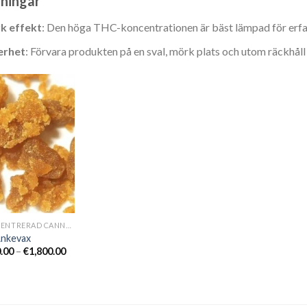
ningar
k effekt
: Den höga THC-koncentrationen är bäst lämpad för erfa
erhet
: Förvara produkten på en sval, mörk plats och utom räckhåll 
KONCENTRERAD CANNABISOLJA
Änkevax
Prisintervall:
.00
–
€
1,800.00
€350.00
till
€1,800.00