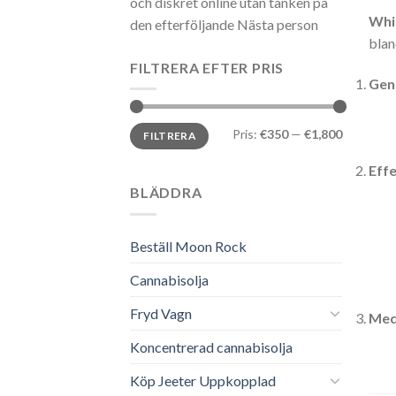
och diskret online utan tanken på
Whi
den efterföljande Nästa person
blan
FILTRERA EFTER PRIS
Gen
Min
Max
Pris:
€350
—
€1,800
FILTRERA
pris
pris
Eff
BLÄDDRA
Beställ Moon Rock
Cannabisolja
Fryd Vagn
Med
Koncentrerad cannabisolja
Köp Jeeter Uppkopplad