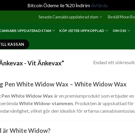
Bitcoin Ödeme ile %20 İndirim
Avfärda
Senaste Cannabis uppdaterad stam
Beställ Moon R
 CANNABIS UPPDATERAD STAM
KÖP JEETER UPPKOPPLAD
OM OSS
TILL KASSAN
Änkevax - Vit Änkevax”
Endast ett sökresult
ng Pen White Widow Wax – White Widow Wax
g Pen White Widow Wax
är en premiumprodukt som erbjuder en 
 berömda
White Widow-stammen
. Produkten är uppskattad för 
ndarvänlighet, vilket gör den idealisk för erfarna cannabisentusias
d är White Widow?