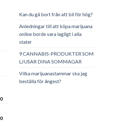
Kan du gå bort från att bli för hög?
Anledningar till att köpa marijuana
online borde vara lagligt i alla
stater
ga
arande
et
9 CANNABIS-PRODUKTER SOM
LJUSAR DINA SOMMAGAR
.00.
Vilka marijuanastammar ska jag
beställa för ångest?
Prisintervall:
00
€300.00
till
Prisintervall:
00
€3,600.00
€280.00
till
€3,450.00