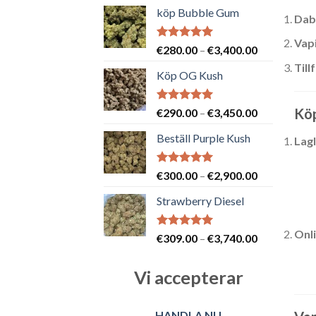
köp Bubble Gum
Dab
Vap
Betygsatt
Prisintervall
€
280.00
–
€
3,400.00
5.00
av 5
€280.00
Till
Köp OG Kush
till
€3,400.00
Köp
Betygsatt
Prisintervall
€
290.00
–
€
3,450.00
5.00
av 5
€290.00
Beställ Purple Kush
Lagl
till
€3,450.00
Betygsatt
Prisintervall
€
300.00
–
€
2,900.00
5.00
av 5
€300.00
Strawberry Diesel
till
€2,900.00
Onl
Betygsatt
Prisintervall
€
309.00
–
€
3,740.00
5.00
av 5
€309.00
till
Vi accepterar
€3,740.00
HANDLA NU