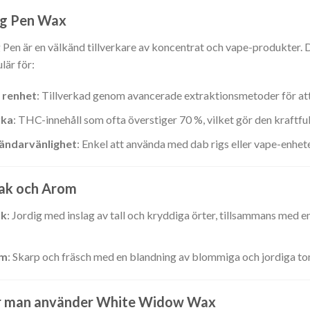
ng Pen Wax
 Pen är en välkänd tillverkare av koncentrat och vape-produkter.
lär för:
King Pen Vit Änkevax – Vit Änkevax
 renhet
: Tillverkad genom avancerade extraktionsmetoder för att
rka
: THC-innehåll som ofta överstiger 70 %, vilket gör den kraftful
ändarvänlighet
: Enkel att använda med dab rigs eller vape-enhete
ak och Arom
k
: Jordig med inslag av tall och kryddiga örter, tillsammans med en
evax
om
: Skarp och fräsch med en blandning av blommiga och jordiga to
r man använder White Widow Wax