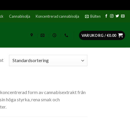
ock
Cannabisolja
Koncentrerad cannabisolja
Bülten
VARUKORG /
€
0.00
at
koncentrerad form av cannabisextrakt från
sin höga styrka, rena smak och
ter.