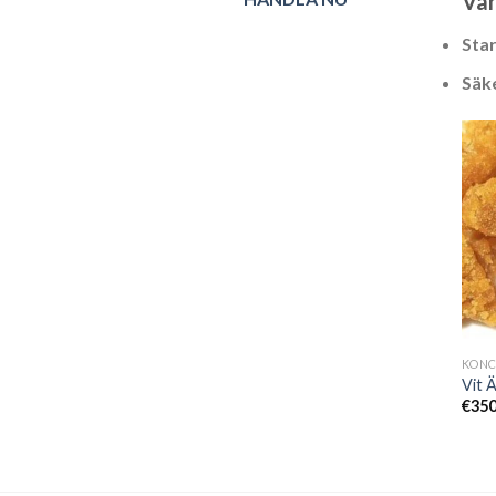
Var
Star
Säk
Vit 
€
350