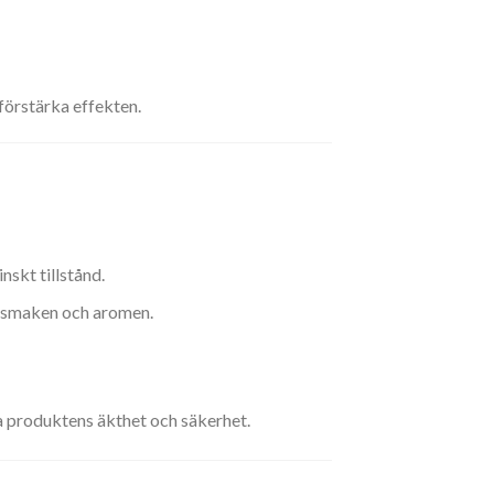
örstärka effekten.
nskt tillstånd.
ar smaken och aromen.
ra produktens äkthet och säkerhet.