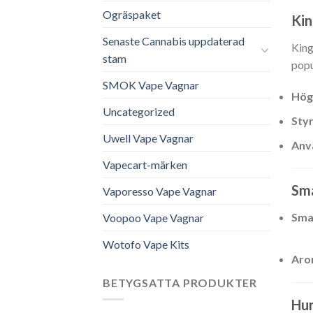
Ogräspaket
Ki
Senaste Cannabis uppdaterad
King
stam
popu
SMOK Vape Vagnar
Hög
Uncategorized
Sty
Uwell Vape Vagnar
Anv
Vapecart-märken
Sm
Vaporesso Vape Vagnar
Sma
Voopoo Vape Vagnar
Änk
Wotofo Vape Kits
Ar
BETYGSATTA PRODUKTER
Hu