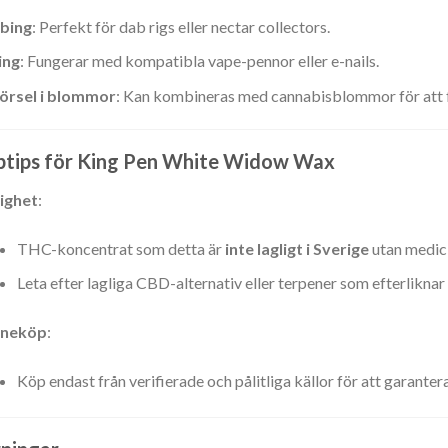
bing
: Perfekt för dab rigs eller nectar collectors.
ing
: Fungerar med kompatibla vape-pennor eller e-nails.
:
försel i blommor
: Kan kombineras med cannabisblommor för att f
tips för King Pen White Widow Wax
:
ighet
:
:
THC-koncentrat som detta är
inte lagligt i Sverige
utan medici
Leta efter lagliga CBD-alternativ eller terpener som efterlikn
ineköp
:
:
Köp endast från verifierade och pålitliga källor för att garante