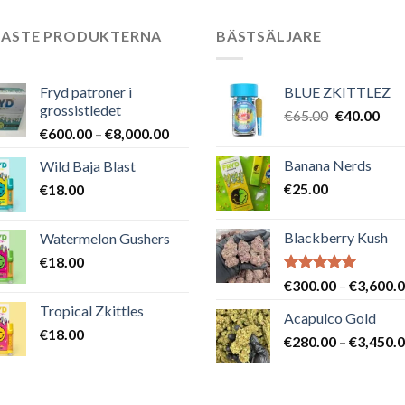
NASTE PRODUKTERNA
BÄSTSÄLJARE
Fryd patroner i
BLUE ZKITTLEZ
grossistledet
Det
Det
€
65.00
€
40.00
Prisintervall:
€
600.00
–
€
8,000.00
ursprungli
nuv
€600.00
priset
pris
Banana Nerds
Wild Baja Blast
till
var:
är:
€
25.00
€
18.00
€8,000.00
€65.00.
€40
Blackberry Kush
Watermelon Gushers
€
18.00
Betygsatt
€
300.00
–
€
3,600.
5.00
av 5
Tropical Zkittles
Acapulco Gold
€
18.00
€
280.00
–
€
3,450.