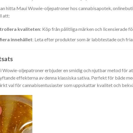
an hitta Maui Wowie-oljepatroner hos cannabisapotek, onlinebutik
ll att:
rollera kvaliteten
: Köp från pålitliga märken och licensierade fö
fiera innehållet
: Leta efter produkter som är labbtestade och fria f
tsats
 Wowie-oljepatroner erbjuder en smidig och njutbar metod för at
yftande effekterna av denna klassiska sativa. Perfekt för både med
rkt val för cannabisentusiaster som uppskattar kvalitet och bekv
!