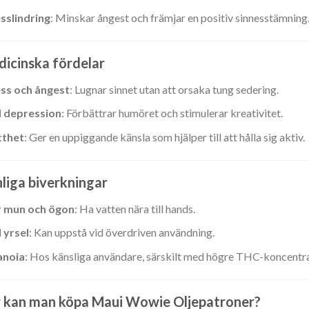
sslindring
: Minskar ångest och främjar en positiv sinnesstämning
icinska fördelar
ess och ångest
: Lugnar sinnet utan att orsaka tung sedering.
d depression
: Förbättrar humöret och stimulerar kreativitet.
tthet
: Ger en uppiggande känsla som hjälper till att hålla sig aktiv.
liga biverkningar
r mun och ögon
: Ha vatten nära till hands.
 yrsel
: Kan uppstå vid överdriven användning.
anoia
: Hos känsliga användare, särskilt med högre THC-koncentra
 kan man köpa Maui Wowie Oljepatroner?