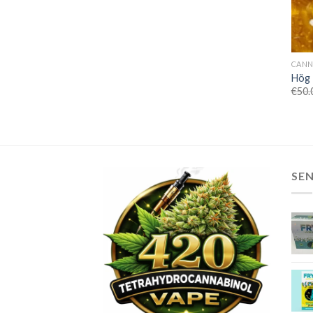
CANN
Hög 
€
50.
SE