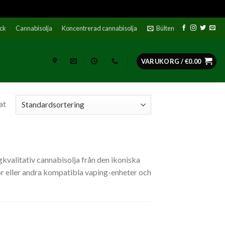
ock
Cannabisolja
Koncentrerad cannabisolja
Bülten
VARUKORG /
€
0.00
at
kvalitativ cannabisolja från den ikoniska
or eller andra kompatibla vaping-enheter och