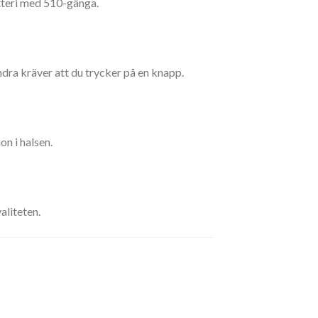
tteri med 510-gänga.
ndra kräver att du trycker på en knapp.
on i halsen.
aliteten.