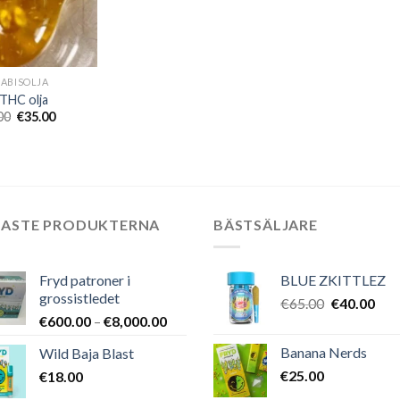
ABISOLJA
THC olja
Det
Det
00
€
35.00
ursprungliga
nuvarande
priset
priset
var:
är:
€50.00.
€35.00.
NASTE PRODUKTERNA
BÄSTSÄLJARE
Fryd patroner i
BLUE ZKITTLEZ
grossistledet
Det
Det
€
65.00
€
40.00
Prisintervall:
€
600.00
–
€
8,000.00
ursprungli
nuv
€600.00
priset
pris
Banana Nerds
Wild Baja Blast
till
var:
är:
€
25.00
€
18.00
€8,000.00
€65.00.
€40