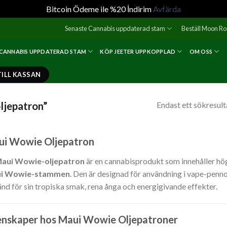
Bitcoin Ödeme ile %20 İndirim
Avfärda
Senaste Cannabis uppdaterad stam
Beställ Moon R
 CANNABIS UPPDATERAD STAM
KÖP JEETER UPPKOPPLAD
OM OSS
TILL KASSAN
ljepatron”
Endast ett sökresult
i Wowie Oljepatron
aui Wowie-oljepatron
är en cannabisprodukt som innehåller hög
i Wowie-stammen
. Den är designad för användning i vape-penn
änd för sin tropiska smak, rena ånga och energigivande effekter.
nskaper hos Maui Wowie Oljepatroner