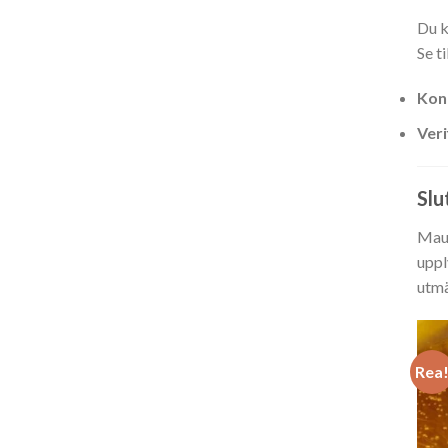
Du k
Se ti
Kont
Veri
Slu
Maui
uppl
utmä
Rea