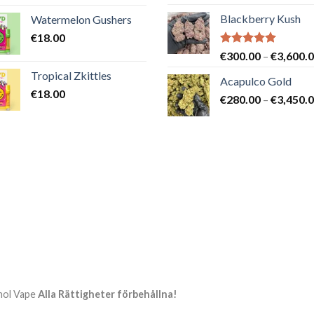
Blackberry Kush
Watermelon Gushers
€
18.00
Betygsatt
€
300.00
–
€
3,600.
5.00
av 5
Tropical Zkittles
Acapulco Gold
€
18.00
€
280.00
–
€
3,450.
nol Vape
Alla Rättigheter förbehållna!