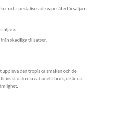
er och specialiserade vape-återförsäljare.
rsäljare.
rån skadliga tillsatser.
t uppleva den tropiska smaken och de
icinskt och rekreationellt bruk, de är ett
ämlighet.