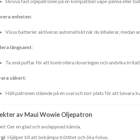
Skruva fast oljepatronen på en kompatibel vape-penna eller ba
ivera enheten
:
:
Vissa batterier aktiveras automatiskt när du inhalerar, medan a
alera långsamt
:
:
Ta små puffar för att kontrollera doseringen och undvika irritati
:
vara säkert
:
Håll patronen stående på en sval och torr plats för att bevara kv
:
ekter av Maui Wowie Oljepatron
ri
: Ger en glad och avslappnad känsla.
rgi
: Hjälper till att bekämpa trötthet och öka fokus.