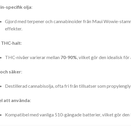
in-specifik olja
:
Gjord med terpener och cannabinoider från Maui Wowie-stamm
effekter.
 THC-halt
:
THC-nivåer varierar mellan
70-90%
, vilket gör den idealisk fö
 och säker
:
Destillerad cannabisolja, ofta fri från tillsatser som propylengly
el att använda
:
Kompatibel med vanliga 510-gängade batterier, vilket gör den 