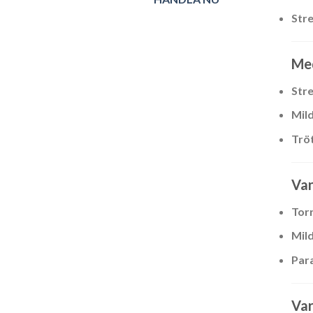
Stre
Med
Str
Mil
Trö
Van
Tor
Mild
Par
Var