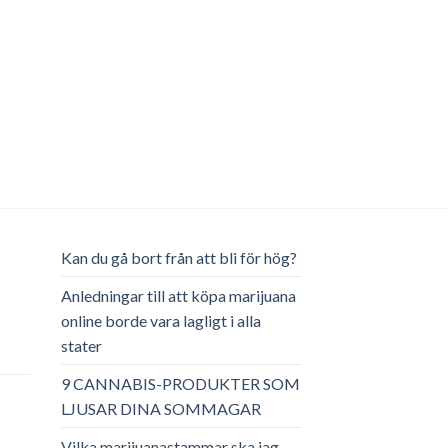
Kan du gå bort från att bli för hög?
Anledningar till att köpa marijuana
online borde vara lagligt i alla
stater
ga
arande
et
9 CANNABIS-PRODUKTER SOM
LJUSAR DINA SOMMAGAR
.00.
Vilka marijuanastammar ska jag