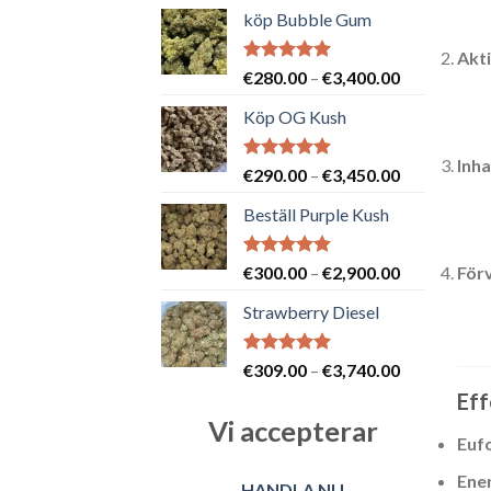
köp Bubble Gum
Akt
Betygsatt
Prisintervall
€
280.00
–
€
3,400.00
5.00
av 5
€280.00
Köp OG Kush
till
€3,400.00
Inh
Betygsatt
Prisintervall
€
290.00
–
€
3,450.00
5.00
av 5
€290.00
Beställ Purple Kush
till
€3,450.00
Betygsatt
Prisintervall
För
€
300.00
–
€
2,900.00
5.00
av 5
€300.00
Strawberry Diesel
till
€2,900.00
Betygsatt
Prisintervall
€
309.00
–
€
3,740.00
5.00
av 5
€309.00
Eff
till
Vi accepterar
€3,740.00
Eufo
Ene
HANDLA NU