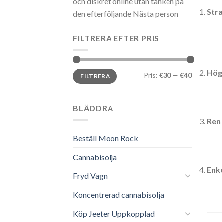
och diskret online utan tanken på
Stra
den efterföljande Nästa person
FILTRERA EFTER PRIS
Min
Max
Hög
Pris:
€30
—
€40
FILTRERA
pris
pris
BLÄDDRA
Ren
Beställ Moon Rock
Cannabisolja
Enk
Fryd Vagn
Koncentrerad cannabisolja
Köp Jeeter Uppkopplad