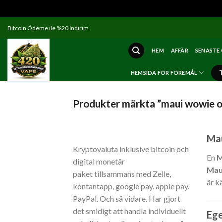
Skip
Bitcoin Ödeme ile %20 İndirim
to
content
HEM
AFFÄR
SENASTE
HEMSIDA FÖR FÖREMÅL
Produkter märkta ”maui wowie o
Mau
Kryptovaluta inklusive bitcoin och
En
M
digital monetär
Mau
paket tillsammans med Zelle,
är k
kontantapp, google pay, apple pay.
PayPal. Och så vidare. Har gjort
det smidigt att handla individuellt
Ege