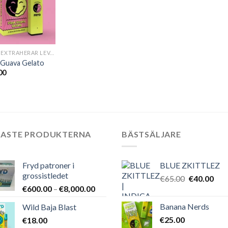
FRYD EXTRAHERAR LEVANDE HARTS TILL SALU
 Guava Gelato
00
NASTE PRODUKTERNA
BÄSTSÄLJARE
Fryd patroner i
BLUE ZKITTLEZ
grossistledet
Det
Det
€
65.00
€
40.00
Prisintervall:
€
600.00
–
€
8,000.00
ursprungli
nuv
€600.00
priset
pris
Banana Nerds
Wild Baja Blast
till
var:
är:
€
25.00
€
18.00
€8,000.00
€65.00.
€40