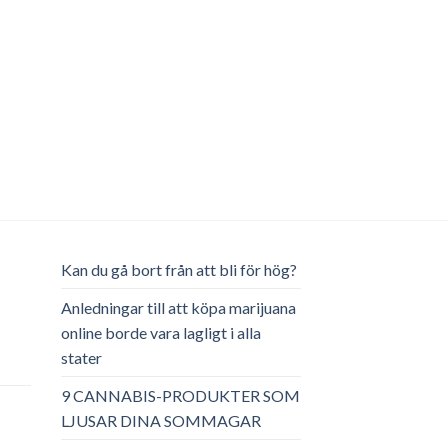
Kan du gå bort från att bli för hög?
Anledningar till att köpa marijuana
online borde vara lagligt i alla
stater
ga
arande
et
9 CANNABIS-PRODUKTER SOM
LJUSAR DINA SOMMAGAR
.00.