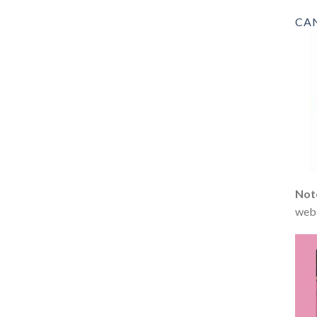
CA
Not
webs