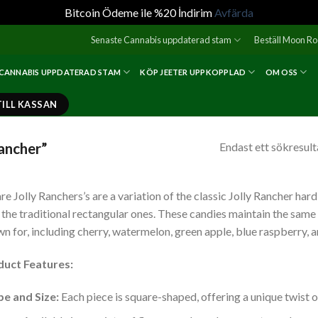
Bitcoin Ödeme ile %20 İndirim
Avfärda
Senaste Cannabis uppdaterad stam
Beställ Moon R
 CANNABIS UPPDATERAD STAM
KÖP JEETER UPPKOPPLAD
OM OSS
TILL KASSAN
rancher”
Endast ett sökresult
re Jolly Ranchers’s are a variation of the classic Jolly Rancher har
 the traditional rectangular ones. These candies maintain the same i
n for, including cherry, watermelon, green apple, blue raspberry, 
duct Features:
e and Size:
Each piece is square-shaped, offering a unique twist on