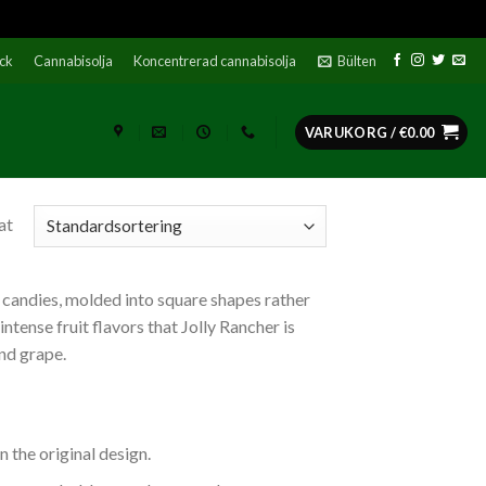
ock
Cannabisolja
Koncentrerad cannabisolja
Bülten
VARUKORG /
€
0.00
at
d candies, molded into square shapes rather
ntense fruit flavors that Jolly Rancher is
and grape.
 the original design.