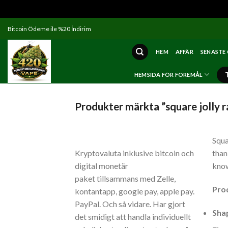
Skip
Bitcoin Ödeme ile %20 İndirim
to
content
HEM
AFFÄR
SENASTE
HEMSIDA FÖR FÖREMÅL
Produkter märkta ”square jolly 
Squa
Kryptovaluta inklusive bitcoin och
than
digital monetär
know
paket tillsammans med Zelle,
Pro
kontantapp, google pay, apple pay.
PayPal. Och så vidare. Har gjort
Shap
det smidigt att handla individuellt