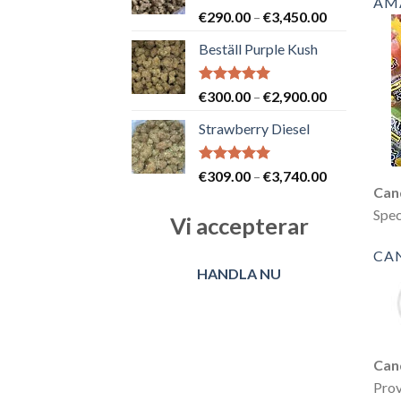
AM
Betygsatt
Prisintervall
€
290.00
–
€
3,450.00
5.00
av 5
€290.00
Beställ Purple Kush
till
€3,450.00
Betygsatt
Prisintervall
€
300.00
–
€
2,900.00
5.00
av 5
€300.00
Strawberry Diesel
till
€2,900.00
Betygsatt
Prisintervall
€
309.00
–
€
3,740.00
5.00
av 5
Can
€309.00
till
Spec
Vi accepterar
€3,740.00
CA
HANDLA NU
Can
Prov