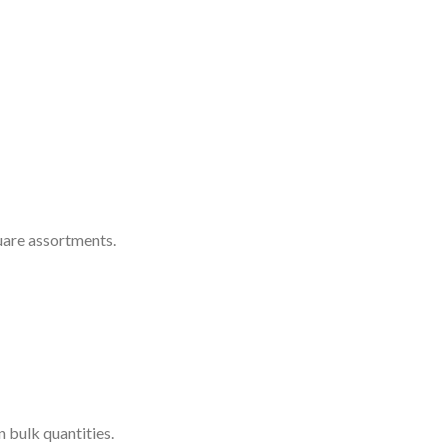
quare assortments.
n bulk quantities.