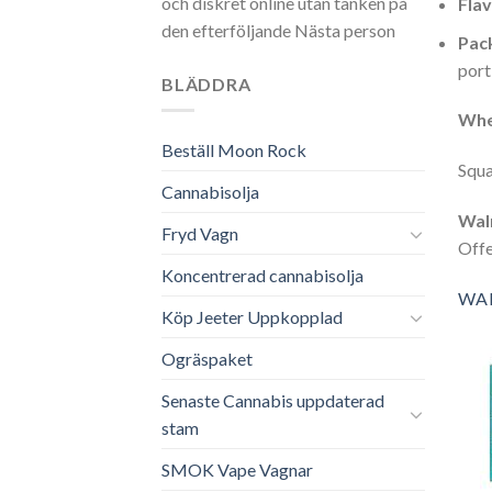
och diskret online utan tanken på
Flav
den efterföljande Nästa person
Pac
port
BLÄDDRA
Whe
Beställ Moon Rock
Squa
Cannabisolja
Wal
Fryd Vagn
Offe
Koncentrerad cannabisolja
WA
Köp Jeeter Uppkopplad
Ogräspaket
Senaste Cannabis uppdaterad
stam
SMOK Vape Vagnar