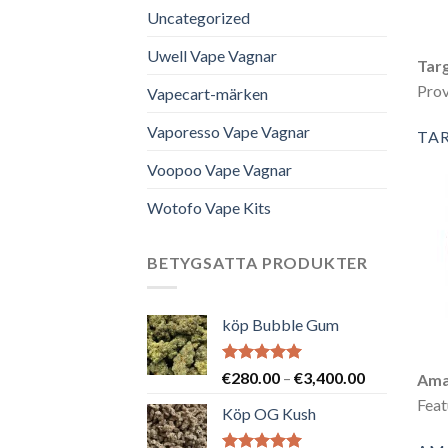
Uncategorized
Uwell Vape Vagnar
Tar
Prov
Vapecart-märken
Vaporesso Vape Vagnar
TA
Voopoo Vape Vagnar
Wotofo Vape Kits
BETYGSATTA PRODUKTER
köp Bubble Gum
Betygsatt
Prisintervall
€
280.00
–
€
3,400.00
Ama
5.00
av 5
€280.00
Feat
Köp OG Kush
till
€3,400.00