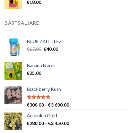
€
18.00
BÄSTSÄLJARE
BLUE ZKITTLEZ
Det
Det
€
65.00
€
40.00
ursprungliga
nuvarande
priset
priset
Banana Nerds
var:
är:
€
25.00
€65.00.
€40.00.
Blackberry Kush
Betygsatt
Prisintervall:
€
300.00
–
€
3,600.00
5.00
av 5
€300.00
Acapulco Gold
till
Prisintervall:
€
280.00
–
€
3,450.00
€3,600.00
€280.00