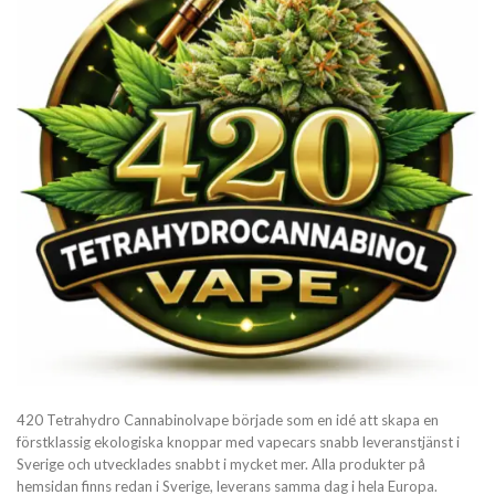
420 Tetrahydro Cannabinolvape började som en idé att skapa en
förstklassig ekologiska knoppar med vapecars snabb leveranstjänst i
Sverige och utvecklades snabbt i mycket mer. Alla produkter på
hemsidan finns redan i Sverige, leverans samma dag i hela Europa.