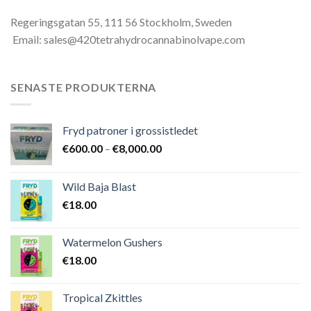
Regeringsgatan 55, 111 56 Stockholm, Sweden
Email: sales@420tetrahydrocannabinolvape.com
SENASTE PRODUKTERNA
Fryd patroner i grossistledet
Prisintervall:
€
600.00
–
€
8,000.00
€600.00
till
Wild Baja Blast
€8,000.00
€
18.00
Watermelon Gushers
€
18.00
Tropical Zkittles