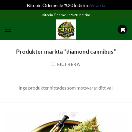
Bitcoin Ödeme ile %20 İndirim
Avfärda
Skip
Bitcoin Ödeme ile %20 İndirim
to
content
Produkter märkta ”diamond cannibus”
FILTRERA
Inga produkter hittades som motsvarar ditt val.