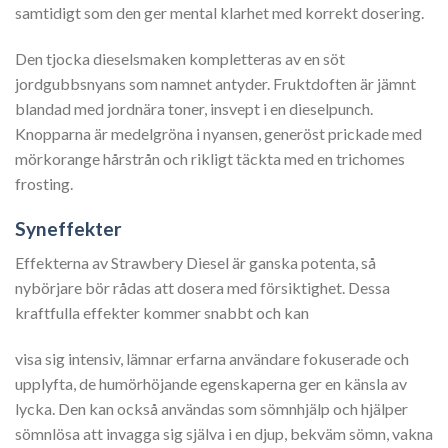
samtidigt som den ger mental klarhet med korrekt dosering.
Den tjocka dieselsmaken kompletteras av en söt
jordgubbsnyans som namnet antyder. Fruktdoften är jämnt
blandad med jordnära toner, insvept i en dieselpunch.
Knopparna är medelgröna i nyansen, generöst prickade med
mörkorange hårstrån och rikligt täckta med en trichomes
frosting.
Syneffekter
Effekterna av Strawbery Diesel är ganska potenta, så
nybörjare bör rådas att dosera med försiktighet. Dessa
kraftfulla effekter kommer snabbt och kan
visa sig intensiv, lämnar erfarna användare fokuserade och
upplyfta, de humörhöjande egenskaperna ger en känsla av
lycka. Den kan också användas som sömnhjälp och hjälper
sömnlösa att invagga sig själva i en djup, bekväm sömn, vakna