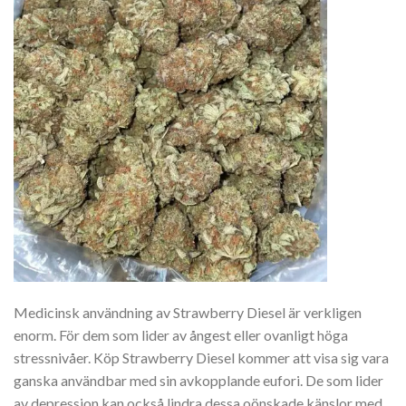
Medicinsk användning av Strawberry Diesel är verkligen
enorm. För dem som lider av ångest eller ovanligt höga
stressnivåer. Köp Strawberry Diesel kommer att visa sig vara
ganska användbar med sin avkopplande eufori. De som lider
av depression kan också lindra dessa oönskade känslor med