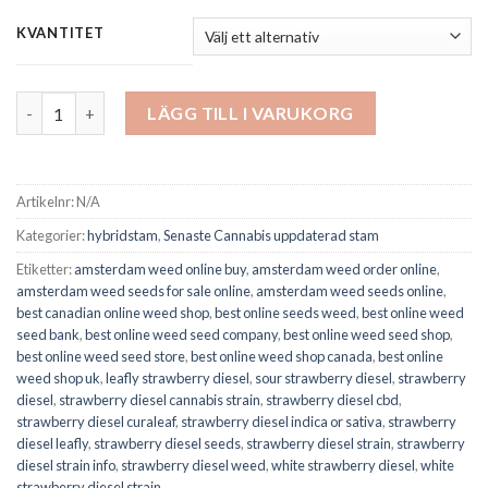
KVANTITET
Strawberry Diesel mängd
LÄGG TILL I VARUKORG
Artikelnr:
N/A
Kategorier:
hybridstam
,
Senaste Cannabis uppdaterad stam
Etiketter:
amsterdam weed online buy
,
amsterdam weed order online
,
amsterdam weed seeds for sale online
,
amsterdam weed seeds online
,
best canadian online weed shop
,
best online seeds weed
,
best online weed
seed bank
,
best online weed seed company
,
best online weed seed shop
,
best online weed seed store
,
best online weed shop canada
,
best online
weed shop uk
,
leafly strawberry diesel
,
sour strawberry diesel
,
strawberry
diesel
,
strawberry diesel cannabis strain
,
strawberry diesel cbd
,
strawberry diesel curaleaf
,
strawberry diesel indica or sativa
,
strawberry
diesel leafly
,
strawberry diesel seeds
,
strawberry diesel strain
,
strawberry
diesel strain info
,
strawberry diesel weed
,
white strawberry diesel
,
white
strawberry diesel strain