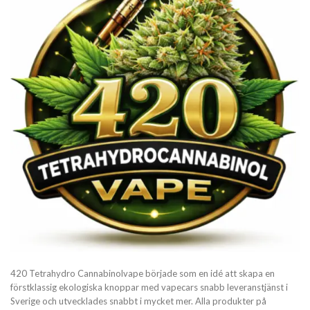
420 Tetrahydro Cannabinolvape började som en idé att skapa en
förstklassig ekologiska knoppar med vapecars snabb leveranstjänst i
Sverige och utvecklades snabbt i mycket mer. Alla produkter på