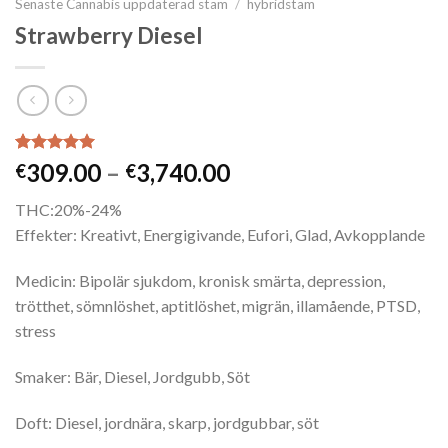
Senaste Cannabis uppdaterad stam
/
hybridstam
Strawberry Diesel
Betygsatt
1
Prisintervall:
309.00
–
3,740.00
€
€
5.00
av 5
€309.00
baserat på
THC:20%-24%
kundrecension
till
Effekter: Kreativt, Energigivande, Eufori, Glad, Avkopplande
€3,740.00
Medicin: Bipolär sjukdom, kronisk smärta, depression,
trötthet, sömnlöshet, aptitlöshet, migrän, illamående, PTSD,
stress
Smaker: Bär, Diesel, Jordgubb, Söt
Doft: Diesel, jordnära, skarp, jordgubbar, söt