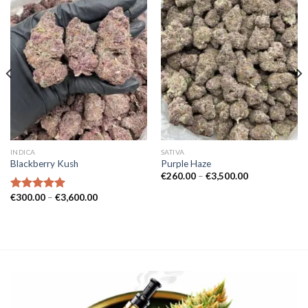
INDICA
SATIVA
Blackberry Kush
Purple Haze
Prisintervall:
€
260.00
–
€
3,500.00
€260.00
till
Prisintervall:
€
300.00
–
€
3,600.00
Betygsatt
€3,500.00
€300.00
5.00
av 5
till
€3,600.00