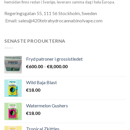
hemsidan finns redan i Sverige, leverans samma dag i hela Europa.
Regeringsgatan 55, 111 56 Stockholm, Sweden
Email: sales@420tetrahydrocannabinolvape.com
SENASTE PRODUKTERNA
Fryd patroner i grossistledet
Prisintervall:
€
600.00
–
€
8,000.00
€600.00
till
Wild Baja Blast
€8,000.00
€
18.00
Watermelon Gushers
€
18.00
Tropical Zkittles