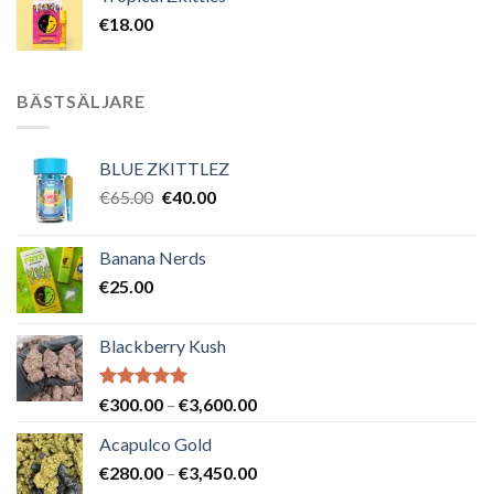
€
18.00
BÄSTSÄLJARE
BLUE ZKITTLEZ
Det
Det
€
65.00
€
40.00
ursprungliga
nuvarande
priset
priset
Banana Nerds
var:
är:
€
25.00
€65.00.
€40.00.
Blackberry Kush
Betygsatt
Prisintervall:
€
300.00
–
€
3,600.00
5.00
av 5
€300.00
Acapulco Gold
till
Prisintervall:
€
280.00
–
€
3,450.00
€3,600.00