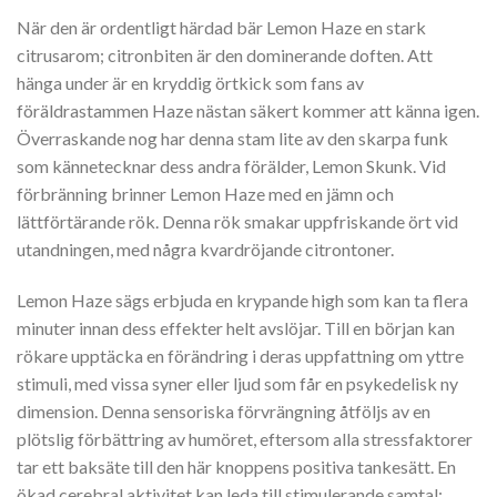
När den är ordentligt härdad bär Lemon Haze en stark
citrusarom; citronbiten är den dominerande doften. Att
hänga under är en kryddig örtkick som fans av
föräldrastammen Haze nästan säkert kommer att känna igen.
Överraskande nog har denna stam lite av den skarpa funk
som kännetecknar dess andra förälder, Lemon Skunk. Vid
förbränning brinner Lemon Haze med en jämn och
lättförtärande rök. Denna rök smakar uppfriskande ört vid
utandningen, med några kvardröjande citrontoner.
Lemon Haze sägs erbjuda en krypande high som kan ta flera
minuter innan dess effekter helt avslöjar. Till en början kan
rökare upptäcka en förändring i deras uppfattning om yttre
stimuli, med vissa syner eller ljud som får en psykedelisk ny
dimension. Denna sensoriska förvrängning åtföljs av en
plötslig förbättring av humöret, eftersom alla stressfaktorer
tar ett baksäte till den här knoppens positiva tankesätt. En
ökad cerebral aktivitet kan leda till stimulerande samtal;