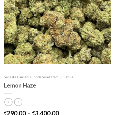
Senaste Cannabis uppdaterad stam
/
Sativa
Lemon Haze
Prisintervall:
290.00
–
3,400.00
€
€