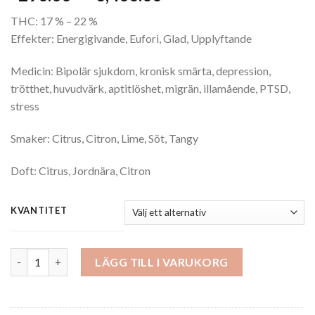
€290.00
THC: 17 % – 22 %
till
Effekter: Energigivande, Eufori, Glad, Upplyftande
€3,400.00
Medicin: Bipolär sjukdom, kronisk smärta, depression,
trötthet, huvudvärk, aptitlöshet, migrän, illamående, PTSD,
stress
Smaker: Citrus, Citron, Lime, Söt, Tangy
Doft: Citrus, Jordnära, Citron
KVANTITET
Lemon Haze mängd
LÄGG TILL I VARUKORG