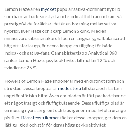
Lemon Haze är en
mycket
populär sativa-dominant hybrid
som hämtar både sin styrka och sin kraftfulla arom från två
prestigefyllda föräldrar: det är en korsning mellan sativa
hybrid Silver Haze och skarp Lemon Skunk. Med en
minnesvärd citrussmakprofil och en långvarig, välbalanserad
hög att starta upp, är denna knopp en tillgång för både
indica- och sativa-fans. Cannabistestlabb Analytical 360
rankar Lemon Hazes psykoaktivitet till mellan 12 % och
svindlande 25 %.
Flowers of Lemon Haze imponerar med en distinkt form och
struktur. Dessa knoppar är
medelstora
till stora och fäster i
ungefär sfäriska bitar. Även om bladen är tätt packade har de
ett något trasigt och fluffigt utseende. Dessa fluffiga blad är
en mossig nyans av grönt och träs igenom med livfulla orange
pistiller.
Bärnstenstrikomer
täcker dessa knoppar, ger dem en
lätt gul glöd och står för deras höga psykoaktivitet.