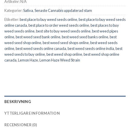
Artikelnr:
N/A
Kategorier:
Sativa
,
Senaste Cannabis uppdaterad stam
Etiketter:
best place to buy weed seeds online
,
best place to buy weed seeds
online canada
,
best place to order weed seeds online
,
best places to buy
weed seeds online
,
best site to buy weed seeds online
,
best weed pipes
online
,
best weed seed bank online
,
best weed seed banks online
,
best
weed seed shop online
,
best weed seed shops online
,
best weed seeds
online
,
best weed seeds online canada
,
best weed seeds online india
,
best
weed seeds to buy online
,
best weed shop online
,
best weed shop online
canada
,
Lemon Haze
,
Lemon Haze Weed Strain
BESKRIVNING
YTTERLIGARE INFORMATION
RECENSIONER (0)