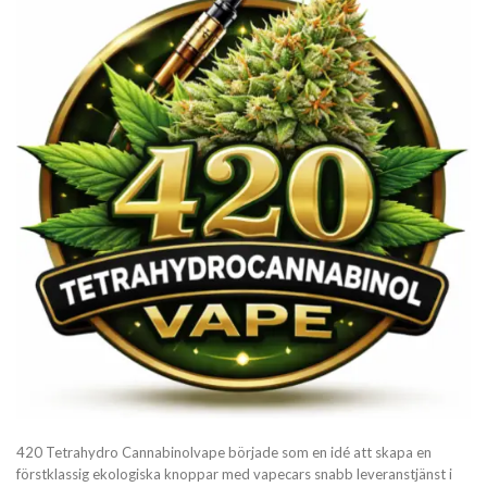
420 Tetrahydro Cannabinolvape började som en idé att skapa en
förstklassig ekologiska knoppar med vapecars snabb leveranstjänst i