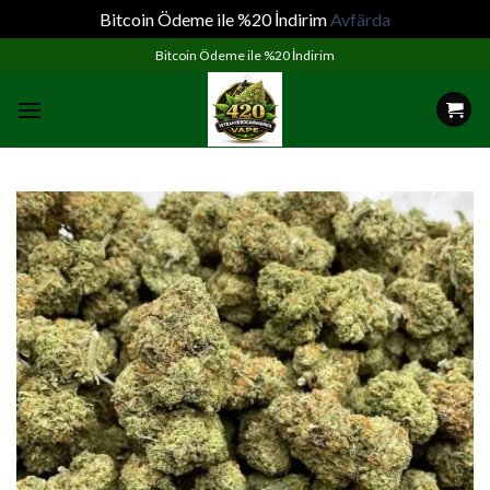
Bitcoin Ödeme ile %20 İndirim
Avfärda
Skip
Bitcoin Ödeme ile %20 İndirim
to
content