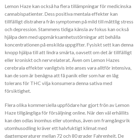
Lemon Haze kan också ha flera tillämpningar för medicinska
cannabispatienter. Dess positiva mentala effekter kan
tillfälligt distrahera från symptomen på mild till måttlig stress
och depression. Stammens tidiga känsla av fokus kan också
hjälpa dem med uppmärksamhetsstörningar att behålla
koncentrationen på enskilda uppgifter. Fysiskt sett kan denna
knopp hjälpa till att lindra smärta, oavsett om det är tillfälligt
eller kroniskt och nervrelaterat. Även om Lemon Hazes
cerebrala effekter vanligtvis inte anses vara alltför intensiva,
kan de som är benägna att få panik eller som har en låg
tolerans för THC vilja konsumera denna sativa med
försiktighet.
Flera olika kommersiella uppfödare har gjort frön av Lemon
Haze tillgängliga för försäljning online. När den väl erhållits
kan den odlas inomhus eller utomhus, även om framgångsrik
utomhusodling kräver ett halvfuktigt klimat med
dagtemperaturer mellan 72 och 80 grader Fahrenheit. De