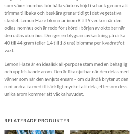
som växer inomhus bör hålla växtens höjd i schack genom att
trimma tillbaka och beskära grenar tidigt i det vegetativa
skedet. Lemon Haze blommar inom 8 till 9 veckor när den
odlas inomhus och är redo för skörd i början av oktober när
den odlas utomhus. Den ger en blygsam avkastning på cirka
40 till 44 gram (eller 1,4 till 1,6 uns) blomma per kvadratfot
växt.
Lemon Haze är en idealisk all-purpose stam med en behaglig
och uppfriskande arom. Den är lika njutbar när den delas med
vänner som när den avnjuts ensam – om du ändå bryter ut den
runt andra, ta med tillräckligt mycket att dela, eftersom dess
unika arom kommer att väcka huvudet.
RELATERADE PRODUKTER