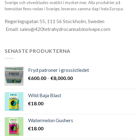
Sverige och utvecklades snabbt i mycket mer. Alla produkter på
hemsidan finns redan i Sverige, leverans samma dag i hela Europa.
Regeringsgatan 55, 111 56 Stockholm, Sweden
Email: sales@420tetrahydrocannabinolvape.com
SENASTE PRODUKTERNA
Fryd patroner i grossistledet
Prisintervall:
€
600.00
–
€
8,000.00
€600.00
till
Wild Baja Blast
€8,000.00
€
18.00
Watermelon Gushers
€
18.00