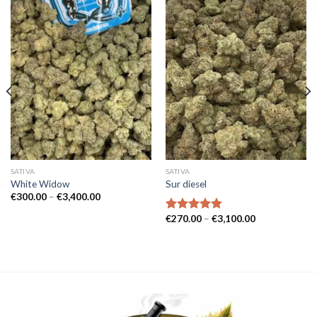
SATIVA
SATIVA
White Widow
Sur diesel
Prisintervall:
€
300.00
–
€
3,400.00
€300.00
till
Prisintervall:
€
270.00
–
€
3,100.00
Betygsatt
€3,400.00
€270.00
4.50
av 5
till
€3,100.00