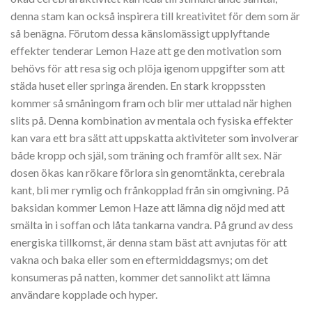
denna stam kan också inspirera till kreativitet för dem som är
så benägna. Förutom dessa känslomässigt upplyftande
effekter tenderar Lemon Haze att ge den motivation som
behövs för att resa sig och plöja igenom uppgifter som att
städa huset eller springa ärenden. En stark kroppssten
kommer så småningom fram och blir mer uttalad när highen
slits på. Denna kombination av mentala och fysiska effekter
kan vara ett bra sätt att uppskatta aktiviteter som involverar
både kropp och själ, som träning och framför allt sex. När
dosen ökas kan rökare förlora sin genomtänkta, cerebrala
kant, bli mer rymlig och frånkopplad från sin omgivning. På
baksidan kommer Lemon Haze att lämna dig nöjd med att
smälta in i soffan och låta tankarna vandra. På grund av dess
energiska tillkomst, är denna stam bäst att avnjutas för att
vakna och baka eller som en eftermiddagsmys; om det
konsumeras på natten, kommer det sannolikt att lämna
användare kopplade och hyper.