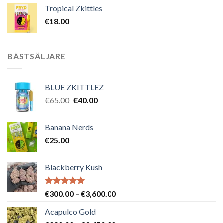
Tropical Zkittles
€
18.00
BÄSTSÄLJARE
BLUE ZKITTLEZ
Det
Det
€
65.00
€
40.00
ursprungliga
nuvarande
priset
priset
Banana Nerds
var:
är:
€
25.00
€65.00.
€40.00.
Blackberry Kush
Betygsatt
Prisintervall:
€
300.00
–
€
3,600.00
5.00
av 5
€300.00
Acapulco Gold
till