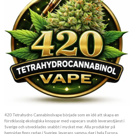
420 Tetrahydro Cannabinolvape började som en idé att skapa en
förstklassig ekologiska knoppar med vapecars snabb leveranstjänst i
Sverige och utvecklades snabbt i mycket mer. Alla produkter på
hemsidan finns redan i Sverige, leverans samma dag i hela Europa.