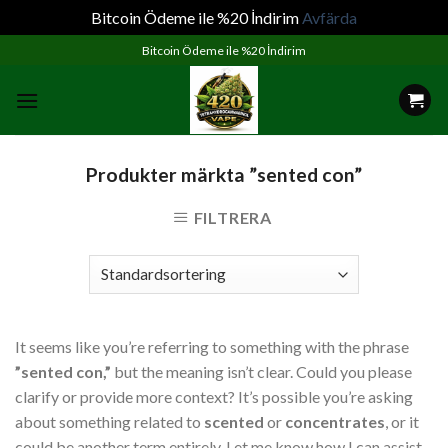
Bitcoin Ödeme ile %20 İndirim
Avfärda
Skip
Bitcoin Ödeme ile %20 İndirim
to
content
Produkter märkta ”sented con”
FILTRERA
It seems like you’re referring to something with the phrase
”sented con,”
but the meaning isn’t clear. Could you please
clarify or provide more context? It’s possible you’re asking
about something related to
scented
or
concentrates
, or it
could be another term entirely. Let me know how I can assist