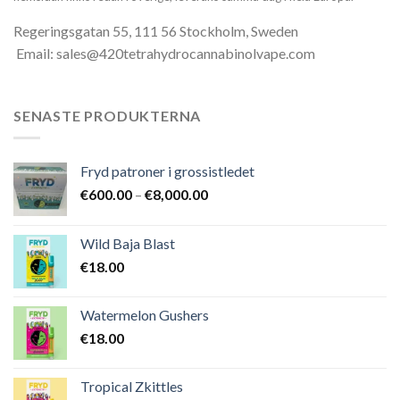
Regeringsgatan 55, 111 56 Stockholm, Sweden
Email: sales@420tetrahydrocannabinolvape.com
SENASTE PRODUKTERNA
Fryd patroner i grossistledet
Prisintervall:
€
600.00
–
€
8,000.00
€600.00
till
Wild Baja Blast
€8,000.00
€
18.00
Watermelon Gushers
€
18.00
Tropical Zkittles