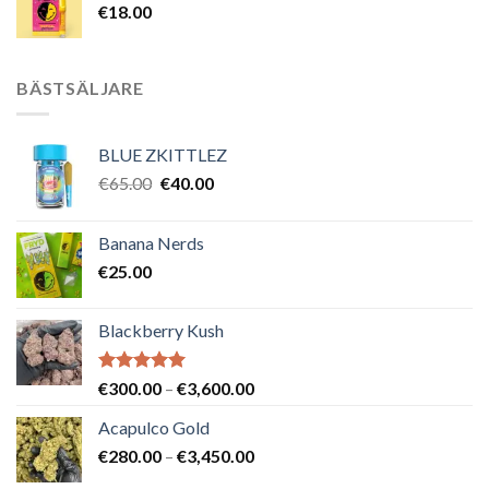
€
18.00
BÄSTSÄLJARE
BLUE ZKITTLEZ
Det
Det
€
65.00
€
40.00
ursprungliga
nuvarande
priset
priset
Banana Nerds
var:
är:
€
25.00
€65.00.
€40.00.
Blackberry Kush
Betygsatt
Prisintervall:
€
300.00
–
€
3,600.00
5.00
av 5
€300.00
Acapulco Gold
till
Prisintervall:
€
280.00
–
€
3,450.00
€3,600.00
€280.00