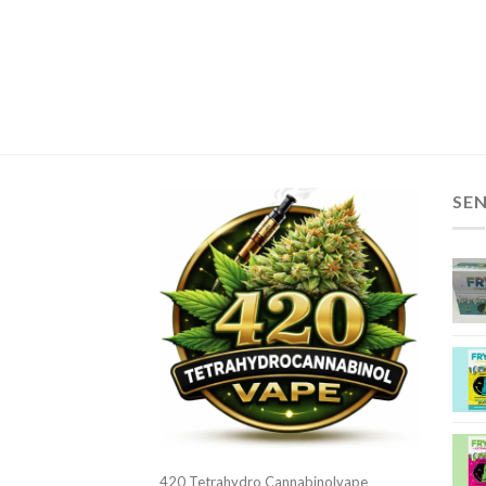
SE
420 Tetrahydro Cannabinolvape