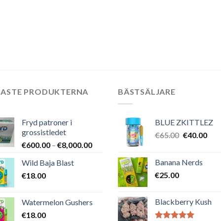
NASTE PRODUKTERNA
BÄSTSÄLJARE
Fryd patroner i
BLUE ZKITTLEZ
grossistledet
Det
Det
€
65.00
€
40.00
Prisintervall:
€
600.00
–
€
8,000.00
ursprungli
nuv
€600.00
priset
pris
Banana Nerds
Wild Baja Blast
till
var:
är:
€
25.00
€
18.00
€8,000.00
€65.00.
€40
Blackberry Kush
Watermelon Gushers
€
18.00