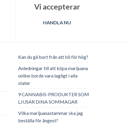
till
Vi accepterar
€3,740.00
HANDLA NU
Kan du gå bort från att bli för hög?
Anledningar till att köpa marijuana
online borde vara lagligt i alla
stater
ga
arande
et
9 CANNABIS-PRODUKTER SOM
LJUSAR DINA SOMMAGAR
.00.
Vilka marijuanastammar ska jag
beställa för ångest?