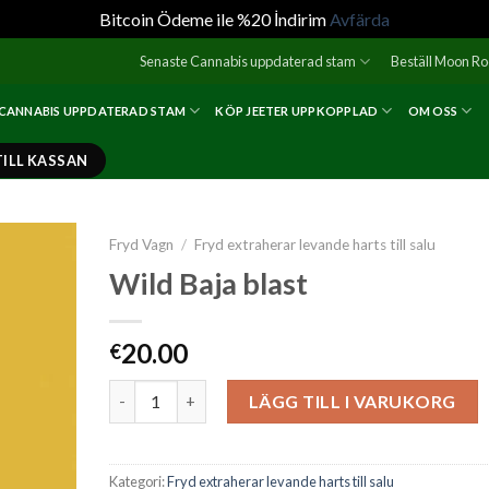
Bitcoin Ödeme ile %20 İndirim
Avfärda
Senaste Cannabis uppdaterad stam
Beställ Moon R
 CANNABIS UPPDATERAD STAM
KÖP JEETER UPPKOPPLAD
OM OSS
TILL KASSAN
Fryd Vagn
/
Fryd extraherar levande harts till salu
Wild Baja blast
20.00
€
Wild Baja blast mängd
LÄGG TILL I VARUKORG
Kategori:
Fryd extraherar levande harts till salu