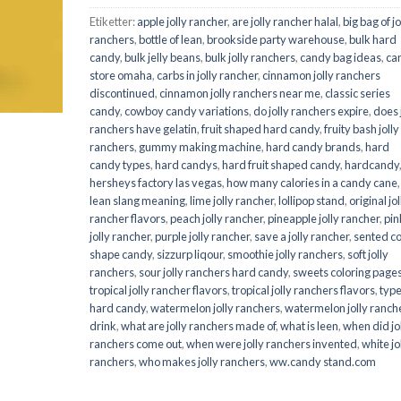
Etiketter:
apple jolly rancher
,
are jolly rancher halal
,
big bag of jo
ranchers
,
bottle of lean
,
brookside party warehouse
,
bulk hard
candy
,
bulk jelly beans
,
bulk jolly ranchers
,
candy bag ideas
,
ca
store omaha
,
carbs in jolly rancher
,
cinnamon jolly ranchers
discontinued
,
cinnamon jolly ranchers near me
,
classic series
candy
,
cowboy candy variations
,
do jolly ranchers expire
,
does 
ranchers have gelatin
,
fruit shaped hard candy
,
fruity bash jolly
ranchers
,
gummy making machine
,
hard candy brands
,
hard
candy types
,
hard candys
,
hard fruit shaped candy
,
hardcandy
hersheys factory las vegas
,
how many calories in a candy cane
,
lean slang meaning
,
lime jolly rancher
,
lollipop stand
,
original jol
rancher flavors
,
peach jolly rancher
,
pineapple jolly rancher
,
pin
jolly rancher
,
purple jolly rancher
,
save a jolly rancher
,
sented c
shape candy
,
sizzurp liqour
,
smoothie jolly ranchers
,
soft jolly
ranchers
,
sour jolly ranchers hard candy
,
sweets coloring page
tropical jolly rancher flavors
,
tropical jolly ranchers flavors
,
type
hard candy
,
watermelon jolly ranchers
,
watermelon jolly ranch
drink
,
what are jolly ranchers made of
,
what is leen
,
when did jo
ranchers come out
,
when were jolly ranchers invented
,
white jo
ranchers
,
who makes jolly ranchers
,
ww.candy stand.com