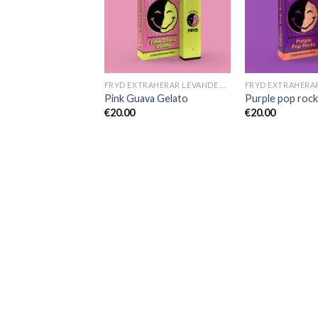
FRYD EXTRAHERAR LEVANDE HARTS TILL SALU
FRYD EXTRAHERAR LEVANDE HARTS TILL SALU
arburst
Pink Guava Gelato
Purple pop rock
€
20.00
€
20.00