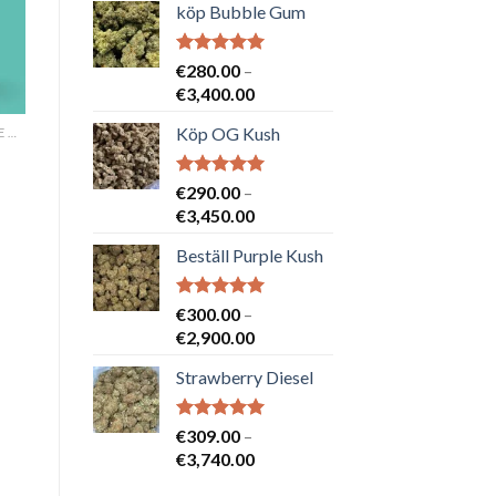
köp Bubble Gum
Betygsatt
€
280.00
–
5.00
av 5
Prisintervall:
€
3,400.00
€280.00
Köp OG Kush
FRYD EXTRAHERAR LEVANDE HARTS TILL SALU
till
€3,400.00
Betygsatt
€
290.00
–
5.00
av 5
Prisintervall:
€
3,450.00
€290.00
Beställ Purple Kush
till
€3,450.00
Betygsatt
€
300.00
–
5.00
av 5
Prisintervall:
€
2,900.00
€300.00
Strawberry Diesel
till
€2,900.00
Betygsatt
€
309.00
–
5.00
av 5
Prisintervall:
€
3,740.00
€309.00