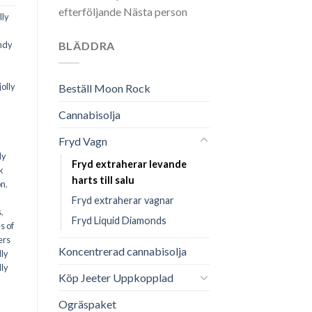
efterföljande Nästa person
lly
ndy
BLÄDDRA
jolly
Beställ Moon Rock
Cannabisolja
,
Fryd Vagn
ly
Fryd extraherar levande
k
harts till salu
on
,
Fryd extraherar vagnar
s
,
Fryd Liquid Diamonds
s of
ers
Koncentrerad cannabisolja
lly
lly
Köp Jeeter Uppkopplad
Ogräspaket