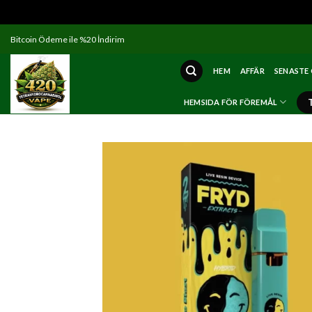
Skip
Bitcoin Ödeme ile %20 İndirim
to
content
HEM
AFFÄR
SENASTE
HEMSIDA FÖR FÖREMÅL