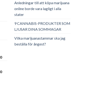
Anledningar till att köpa marijuana
online borde vara lagligt i alla
stater
ga
arande
et
9 CANNABIS-PRODUKTER SOM
LJUSAR DINA SOMMAGAR
.00.
Vilka marijuanastammar ska jag
beställa för ångest?
Prisintervall:
00
€300.00
till
Prisintervall:
00
€3,600.00
€280.00
till
€3,450.00