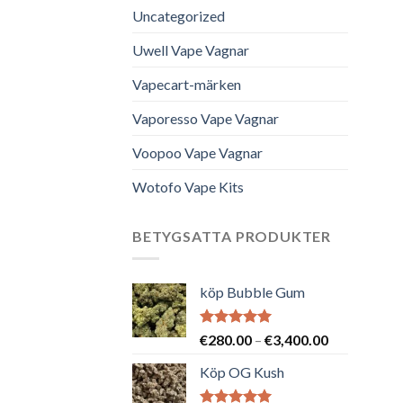
Uncategorized
Uwell Vape Vagnar
Vapecart-märken
Vaporesso Vape Vagnar
Voopoo Vape Vagnar
Wotofo Vape Kits
BETYGSATTA PRODUKTER
köp Bubble Gum
Betygsatt
Prisintervall
€
280.00
–
€
3,400.00
5.00
av 5
€280.00
Köp OG Kush
till
€3,400.00