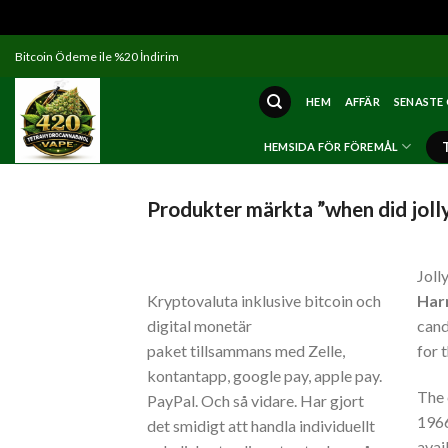
Skip
Bitcoin Ödeme ile %20 İndirim
to
content
HEM
AFFÄR
SENASTE
HEMSIDA FÖR FÖREMÅL
Produkter märkta ”when did joll
Joll
Kryptovaluta inklusive bitcoin och
Har
digital monetär
cand
paket tillsammans med Zelle,
for t
kontantapp, google pay, apple pay.
The 
PayPal. Och så vidare. Har gjort
1966
det smidigt att handla individuellt
avai