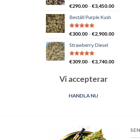
Betygsatt
Prisintervall
€
290.00
–
€
3,450.00
5.00
av 5
€290.00
Beställ Purple Kush
till
€3,450.00
Betygsatt
Prisintervall
€
300.00
–
€
2,900.00
5.00
av 5
€300.00
Strawberry Diesel
till
€2,900.00
Betygsatt
Prisintervall
€
309.00
–
€
3,740.00
5.00
av 5
€309.00
till
Vi accepterar
€3,740.00
HANDLA NU
SE