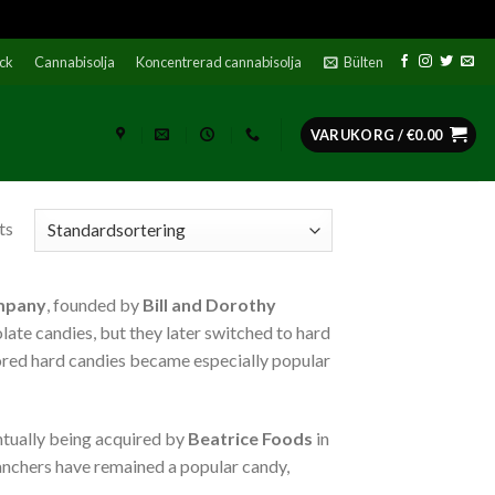
ock
Cannabisolja
Koncentrerad cannabisolja
Bülten
VARUKORG /
€
0.00
ts
ompany
, founded by
Bill and Dorothy
late candies, but they later switched to hard
vored hard candies became especially popular
ntually being acquired by
Beatrice Foods
in
Ranchers have remained a popular candy,