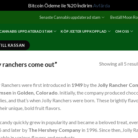
Bitcoin Ödeme ile %20 İndirim
Avfärda
Senaste Cannabis uppdaterad stam
Beställ Moon R
 CANNABIS UPPDATERAD STAM
KÖP JEETER UPPKOPPLAD
OM OSS
TILL KASSAN
y ranchers come out”
Showing all 5 resul
y Ranchers were first introduced in
1949
by the
Jolly Rancher C
msen
in
Golden, Colorado
. Initially, the company produced choco
ies, and that’s when Jolly Ranchers were born. These brightly fla
heir unique, bold fruit flavors.
candy quickly grew in popularity and became a beloved treat, eve
 and later by
The Hershey Company
in 1996. Since then, Jolly 
lable in various flavors and products.