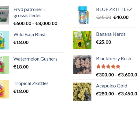
Fryd patroner i
BLUE ZKITTLEZ
grossistledet
Det
Det
€
65.00
€
40.00
Prisintervall:
€
600.00
–
€
8,000.00
ursprungli
nuv
€600.00
priset
pris
Banana Nerds
Wild Baja Blast
till
var:
är:
€
25.00
€
18.00
€8,000.00
€65.00.
€40
Blackberry Kush
Watermelon Gushers
€
18.00
Betygsatt
€
300.00
–
€
3,600.
5.00
av 5
Tropical Zkittles
Acapulco Gold
€
18.00
€
280.00
–
€
3,450.