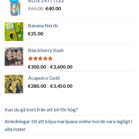
BLUE ZKITTLEZ
Det
Det
€
65.00
€
40.00
ursprungliga
nuvarande
priset
priset
Banana Nerds
var:
är:
€
25.00
€65.00.
€40.00.
Blackberry Kush
Betygsatt
Prisintervall:
€
300.00
–
€
3,600.00
5.00
av 5
€300.00
Acapulco Gold
till
Prisintervall:
€
280.00
–
€
3,450.00
€3,600.00
€280.00
till
€3,450.00
Kan du gå bort från att bli för hög?
Anledningar till att köpa marijuana online borde vara lagligt i
alla stater