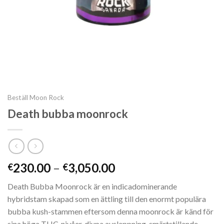
Beställ Moon Rock
Death bubba moonrock
Prisintervall:
230.00
–
3,050.00
€
€
€230.00
Death Bubba Moonrock är en indicadominerande
till
hybridstam skapad som en ättling till den enormt populära
€3,050.00
bubba kush-stammen eftersom denna moonrock är känd för
sina höga THC-nivåer, djupa avslappning, smärtstillande