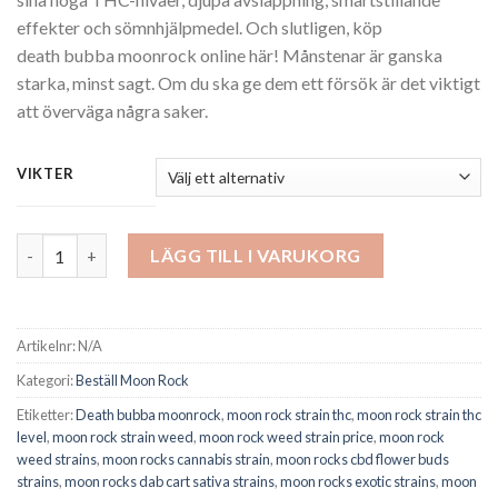
effekter och sömnhjälpmedel. Och slutligen, köp
death bubba moonrock online här! Månstenar är ganska
starka, minst sagt. Om du ska ge dem ett försök är det viktigt
att överväga några saker.
VIKTER
Death bubba moonrock mängd
LÄGG TILL I VARUKORG
Artikelnr:
N/A
Kategori:
Beställ Moon Rock
Etiketter:
Death bubba moonrock
,
moon rock strain thc
,
moon rock strain thc
level
,
moon rock strain weed
,
moon rock weed strain price
,
moon rock
weed strains
,
moon rocks cannabis strain
,
moon rocks cbd flower buds
strains
,
moon rocks dab cart sativa strains
,
moon rocks exotic strains
,
moon