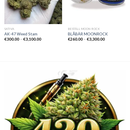
SATIVA
BESTÄLL MOON ROCK
AK-47 Weed Stam
BLÅBÄR MOONROCK
Prisintervall:
Prisintervall:
€
300.00
–
€
3,100.00
€
260.00
–
€
3,300.00
€300.00
€260.00
till
till
€3,100.00
€3,300.00