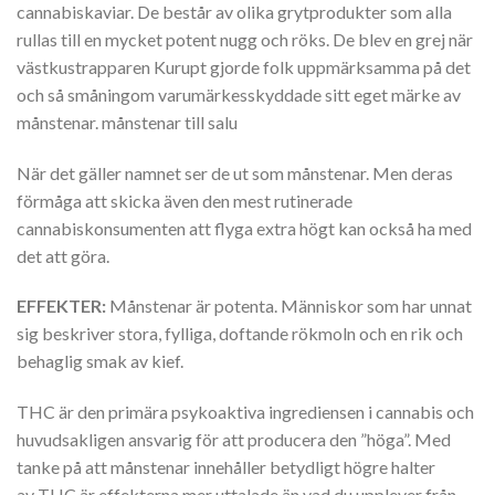
cannabiskaviar. De består av olika grytprodukter som alla
rullas till en mycket potent nugg och röks. De blev en grej när
västkustrapparen Kurupt gjorde folk uppmärksamma på det
och så småningom varumärkesskyddade sitt eget märke av
månstenar. månstenar till salu
När det gäller namnet ser de ut som månstenar. Men deras
förmåga att skicka även den mest rutinerade
cannabiskonsumenten att flyga extra högt kan också ha med
det att göra.
EFFEKTER:
Månstenar är potenta. Människor som har unnat
sig beskriver stora, fylliga, doftande rökmoln och en rik och
behaglig smak av kief.
THC är den primära psykoaktiva ingrediensen i cannabis och
huvudsakligen ansvarig för att producera den ”höga”. Med
tanke på att månstenar innehåller betydligt högre halter
av THC är effekterna mer uttalade än vad du upplever från