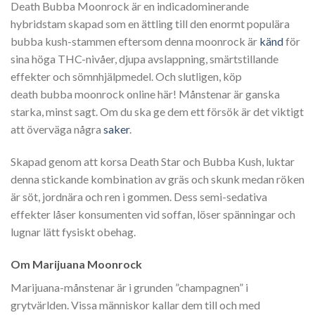
Death Bubba Moonrock är en indicadominerande
hybridstam skapad som en ättling till den enormt populära
bubba kush-stammen eftersom denna moonrock är
känd
för
sina höga THC-nivåer, djupa avslappning, smärtstillande
effekter och sömnhjälpmedel. Och slutligen, köp
death bubba moonrock online här! Månstenar är ganska
starka, minst sagt. Om du ska ge dem ett försök är det viktigt
att överväga några
saker
.
Skapad genom att korsa Death Star och Bubba Kush, luktar
denna stickande kombination av gräs och skunk medan röken
är söt, jordnära och ren i gommen. Dess semi-sedativa
effekter låser konsumenten vid soffan, löser spänningar och
lugnar lätt fysiskt obehag.
Om Marijuana Moonrock
Marijuana-månstenar är i grunden ”champagnen” i
grytvärlden. Vissa människor kallar dem till och med