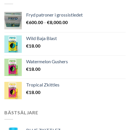
Fryd patroner i grossistledet
Prisintervall:
€
600.00
–
€
8,000.00
€600.00
till
Wild Baja Blast
€8,000.00
€
18.00
Watermelon Gushers
€
18.00
Tropical Zkittles
€
18.00
BÄSTSÄLJARE