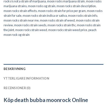
rocks is not a strain of marijuana
,
moon rocks marijuana strain
,
moon rocks
marijuana strains
,
moon rocks og strain
,
moon rocks strain description
,
moon rocks strain effects
,
moon rocks strain for price per gram
,
moon rocks
strain for sale
,
moon rocks strain indica or sativa
,
moon rocks strain info
,
moon rocks strain near me
,
moon rocks strain of weed
,
moon rocks strain
review
,
moon rocks strain seeds
,
moon rocks strain thc
,
moon rocks strain
the joint
,
moon rocks strain weed
,
moon rocks strain weed price
,
peach
moon rock og strain
BESKRIVNING
YTTERLIGARE INFORMATION
RECENSIONER (0)
Köp death bubba moonrock Online