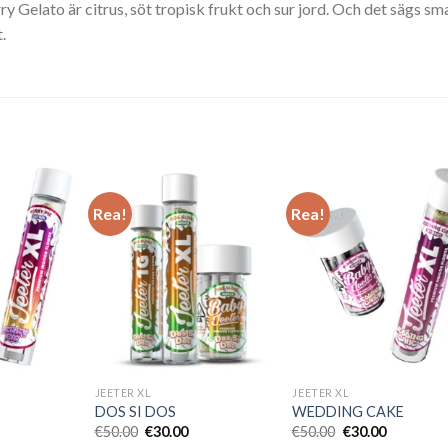
 Gelato är citrus, söt tropisk frukt och sur jord. Och det sägs s
t.
Jeeter ACAI BERRY GELATO | SATIVA
Rea!
Rea!
JEETER XL
JEETER XL
DOS SI DOS
WEDDING CAKE
et
Det
Det
Det
Det
€
50.00
€
30.00
€
50.00
€
30.00
liga
uvarande
ursprungliga
nuvarande
ursprungliga
nuvarand