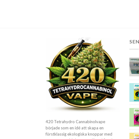
priset
priset
priset
priset
priset
p
var:
är:
var:
är:
var:
ä
€50.00.
€30.00.
€50.00.
€30.00.
€50.00.
€
SE
420 Tetrahydro Cannabinolvape
började som en idé att skapa en
förstklassig ekologiska knoppar med