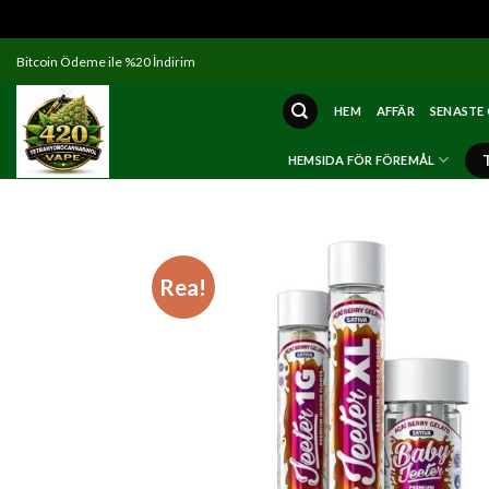
Skip
Bitcoin Ödeme ile %20 İndirim
to
content
HEM
AFFÄR
SENASTE
HEMSIDA FÖR FÖREMÅL
Rea!