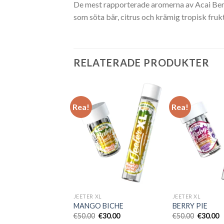
De mest rapporterade aromerna av Acai Berry
som söta bär, citrus och krämig tropisk fruk
RELATERADE PRODUKTER
Rea!
Rea!
L
JEETER XL
JEETER XL
SH
MANGO BICHE
BERRY PIE
Det
Det
Det
Det
Det
D
€
30.00
€
50.00
€
30.00
€
50.00
€
30.00
ursprungliga
nuvarande
ursprungliga
nuvarande
ursprung
n