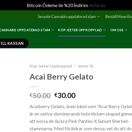
Bitcoin Ödeme ile %20 İndirim
Avfärda
Senaste Cannabis uppdaterad stam
Beställ Moon R
 CANNABIS UPPDATERAD STAM
KÖP JEETER UPPKOPPLAD
OM OSS
TILL KASSAN
Köp Jeeter Uppkopplad
/
Jeeter XL
Acai Berry Gelato
Det
Det
50.00
30.00
€
€
ursprungliga
nuvarande
Acaiberry Gelato, även känd som ”Acai Berry Gelat
priset
priset
är en sativa-dominerande hybridstam skapad gen
var:
är:
att korsa de läckra Pink Panties X Sunset Sherbet-
€50.00.
€30.00.
stammarna. Med föräldrar som dessa, vet du att du