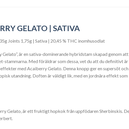
RRY GELATO | SATIVA
35g Joints 1,75g | Sativa | 20,45 % THC inomhusodlat
 Gelato”, är en sativa-dominerande hybridstam skapad genom att
t-stammarna. Med föräldrar som dessa, vet du att du definitivt är 
h effekter med Acaiberry Gelato. Denna knopp ger en supersöt och
opisk utandning. Doften är väldigt lik, med en jordnära effekt som 
RY GELATO | SATIVA
rry Gelato, är ett fruktigt hopkok från uppfödaren Sherbinskis. D
erbert.