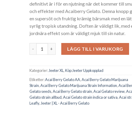
definitivt är i för en njutning när det kommer till sm
och effekter med Acaiberry Gelato. Denna knopp 
en supersöt och fruktig krämig bärsmak med en lät
syrlig tropisk utandning. Doften är väldigt lik, med 
jordnära effekt som är väldigt mjuk till sin natur.
Acai Berry Gelato mängd
LÄGG TILL I VARUKORG
Kategorier:
Jeeter XL
,
Köp Jeeter Uppkopplad
Etiketter:
Acai Berry Gelato AA
,
Acai Berry Gelato Marijuana
Strain
,
Acai Berry Gelato Marijuana Strain Information
,
Acai Be
Gelato seeds
,
Acai Berry Gelato strain
,
Acai Gelato review
,
Aca
Gelato strain allbud
,
Acai Gelato strain indica or sativa
,
Acai str
Leafly
,
Jeeter | XL - Acai Berry Gelato