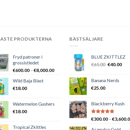
riset
priset
priset
priset
priset
r:
var:
är:
var:
är:
30.00.
€50.00.
€30.00.
€50.00.
€30.00.
NASTE PRODUKTERNA
BÄSTSÄLJARE
Fryd patroner i
BLUE ZKITTLEZ
grossistledet
Det
Det
€
65.00
€
40.00
Prisintervall:
€
600.00
–
€
8,000.00
ursprungli
nuv
€600.00
priset
pris
Banana Nerds
Wild Baja Blast
till
var:
är:
€
25.00
€
18.00
€8,000.00
€65.00.
€40
Blackberry Kush
Watermelon Gushers
€
18.00
Betygsatt
€
300.00
–
€
3,600.
5.00
av 5
Tropical Zkittles
Acapulco Gold