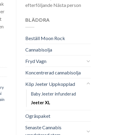
ak
efterföljande Nästa person
ger
t
BLÄDDRA
en
Beställ Moon Rock
Cannabisolja
Fryd Vagn
Koncentrerad cannabisolja
Köp Jeeter Uppkopplad
rry
i
Baby Jeeter infunderad
ain
Jeeter XL
Ogräspaket
Senaste Cannabis
uppdaterad stam