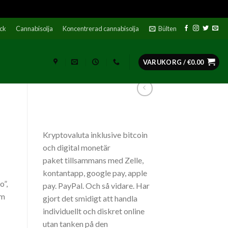
ock
Cannabisolja
Koncentrerad cannabisolja
Bülten
VARUKORG /
€
0.00
Kryptovaluta inklusive bitcoin
och digital monetär
paket tillsammans med Zelle,
kontantapp, google pay, apple
o”,
pay. PayPal. Och så vidare. Har
om
gjort det smidigt att handla
individuellt och diskret online
utan tanken på den