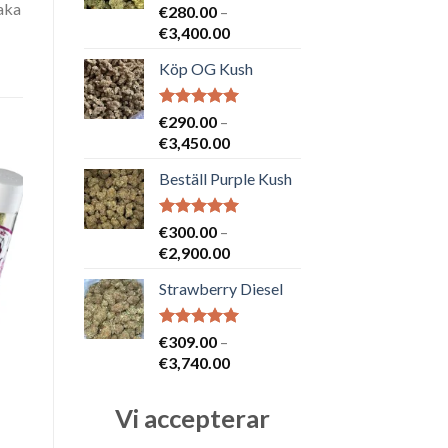
maka
Betygsatt
€
280.00
–
5.00
av 5
Prisintervall:
€
3,400.00
€280.00
Köp OG Kush
till
€3,400.00
Betygsatt
€
290.00
–
5.00
av 5
Prisintervall:
€
3,450.00
€290.00
Beställ Purple Kush
till
€3,450.00
Betygsatt
€
300.00
–
5.00
av 5
Prisintervall:
€
2,900.00
€300.00
Strawberry Diesel
till
€2,900.00
Betygsatt
€
309.00
–
5.00
av 5
Prisintervall:
€
3,740.00
€309.00
till
Vi accepterar
€3,740.00
e